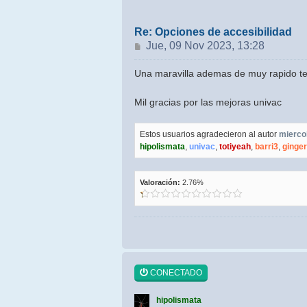
Re: Opciones de accesibilidad
Mensaje
Jue, 09 Nov 2023, 13:28
Una maravilla ademas de muy rapido te
Mil gracias por las mejoras univac
Estos usuarios agradecieron al autor
mierc
hipolismata
,
univac
,
totiyeah
,
barri3
,
ginger
Valoración:
2.76%
CONECTADO
hipolismata