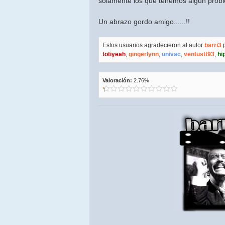
solamente los que tenemos algun proble
Un abrazo gordo amigo......!!
Estos usuarios agradecieron al autor
barri3
p
totiyeah
,
gingerlynn
,
univac
,
ventustt93
,
hi
Valoración:
2.76%