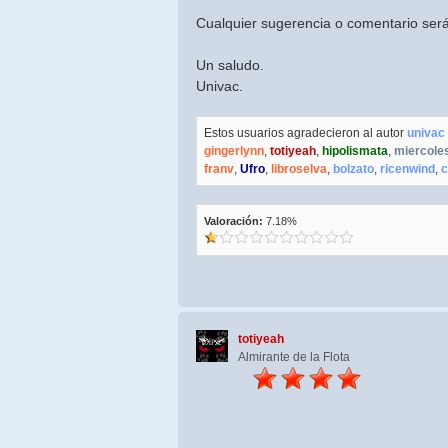
Cualquier sugerencia o comentario será
Un saludo.
Univac.
Estos usuarios agradecieron al autor
univac
gingerlynn
,
totiyeah
,
hipolismata
,
miercol
franv
,
Ufro
,
libroselva
,
bolzato
,
ricenwind
,
c
Valoración:
7.18%
totiyeah
Almirante de la Flota