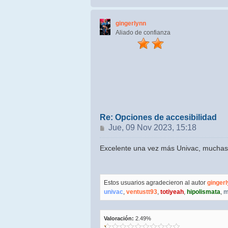
gingerlynn
Aliado de confianza
Re: Opciones de accesibilidad
Mensaje
Jue, 09 Nov 2023, 15:18
Excelente una vez más Univac, muchas 
Estos usuarios agradecieron al autor
ginger
univac
,
ventustt93
,
totiyeah
,
hipolismata
,
m
Valoración:
2.49%