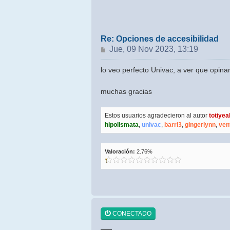
Re: Opciones de accesibilidad
Mensaje
Jue, 09 Nov 2023, 13:19
lo veo perfecto Univac, a ver que opina
muchas gracias
Estos usuarios agradecieron al autor
totiyea
hipolismata
,
univac
,
barri3
,
gingerlynn
,
ven
Valoración:
2.76%
CONECTADO