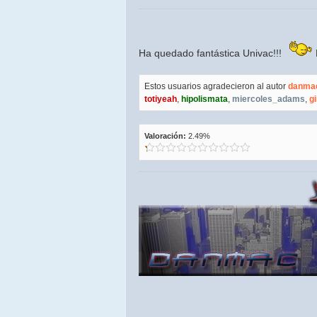
Ha quedado fantástica Univac!!!
Estos usuarios agradecieron al autor
danma
totiyeah
,
hipolismata
,
miercoles_adams
,
g
Valoración:
2.49%