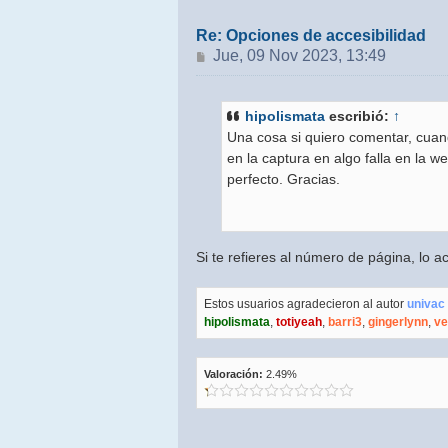
Re: Opciones de accesibilidad
Mensaje
Jue, 09 Nov 2023, 13:49
hipolismata
escribió:
↑
Una cosa si quiero comentar, cuan
en la captura en algo falla en la we
perfecto. Gracias.
Si te refieres al número de página, lo a
Estos usuarios agradecieron al autor
univac
hipolismata
,
totiyeah
,
barri3
,
gingerlynn
,
ve
Valoración:
2.49%