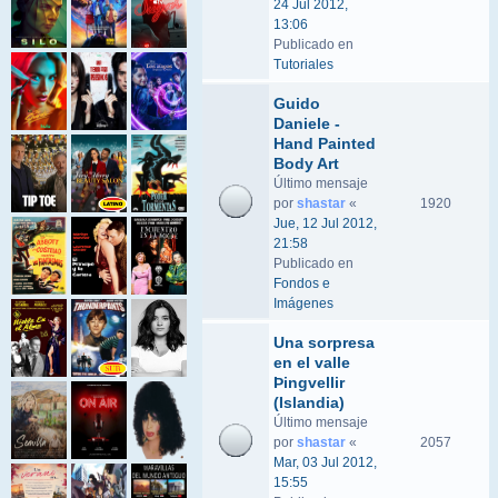
24 Jul 2012,
13:06
Publicado en
Tutoriales
Guido
Daniele -
Hand Painted
Body Art
Último mensaje
por
shastar
«
1920
Jue, 12 Jul 2012,
21:58
Publicado en
Fondos e
Imágenes
Una sorpresa
en el valle
Þingvellir
(Islandia)
Último mensaje
por
shastar
«
2057
Mar, 03 Jul 2012,
15:55