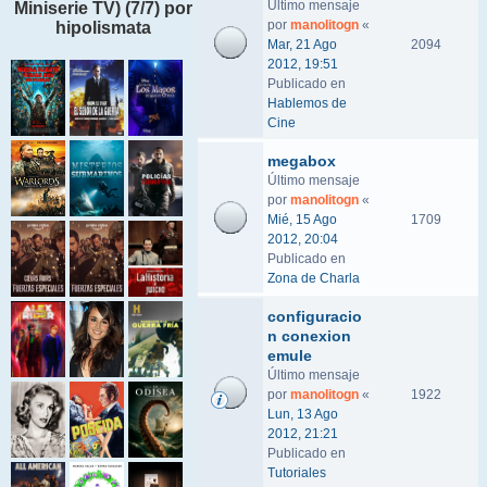
Último mensaje
Miniserie TV) (7/7) por
por
manolitogn
«
hipolismata
Mar, 21 Ago
2094
2012, 19:51
Publicado en
Hablemos de
Cine
megabox
Último mensaje
por
manolitogn
«
Mié, 15 Ago
1709
2012, 20:04
Publicado en
Zona de Charla
configuracio
n conexion
emule
Último mensaje
por
manolitogn
«
1922
Lun, 13 Ago
2012, 21:21
Publicado en
Tutoriales