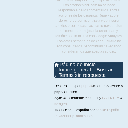
No contiene alojado ningún tipo de fichero.
ExploradoresP2P.com no se hace
responsable de los comentarios u otras
acciones de los usuarios. Reservado el
derecho de admisión. Esta web inserta
cookies propias para facilitar tu navegación,
así como para mejorar la usabilidad y
temática de la misma con Google Analytics.
Los datos personales de cada usuario no
son consultados. Si continuas navegando
consideramos que aceptas su uso.
Página de inicio
Índice general
Buscar
Temas sin respuesta
Desarrollado por
phpBB
® Forum Software ©
phpBB Limited
Style we_clearblue created by
INVENTEA
&
nextgen
Traducción al español por
phpBB España
Privacidad
|
Condiciones