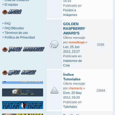
Lista de Usuarios
15:15
El equipo
Publicado en
Fondos e
Imágenes
FAQ
GOLDEN
FAQ BBcodes
RASPBERRY
Términos de uso
AWARD'S
Política de Privacidad
Último mensaje
por
manolitogn
«
2336
Lun, 25 Jun
2012, 23:27
Publicado en
Hablemos de
Cine
índice
Tutoriales
Último mensaje
por
chemarix
«
10884
Dom, 20 May
2012, 03:20
Publicado en
Tutoriales