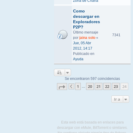
Zona de Charla
Como
descargar en
Exploradores
P2P?
Último mensaje
7341
por
jaina solo
«
Jue, 05 Abr
2012, 14:17
Publicado en
Ayuda
Se encontraron 597 coincidencias
Página
24
de
24
1
20
21
22
23
24
…
Anterior
Ir a
Esta web está basada en enlaces para
descargar con eMule, BitTorrent o similares.