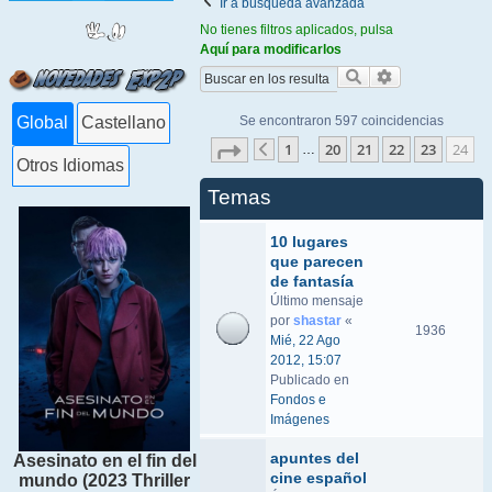
Ir a búsqueda avanzada
No tienes filtros aplicados, pulsa
Aquí para modificarlos
Buscar
Búsqueda ava
Se encontraron 597 coincidencias
Global
Castellano
Página
24
de
24
1
20
21
22
23
24
…
Anterior
Otros Idiomas
Temas
10 lugares
que parecen
de fantasía
Último mensaje
por
shastar
«
1936
Mié, 22 Ago
2012, 15:07
Publicado en
Fondos e
Imágenes
apuntes del
Asesinato en el fin del
cine español
mundo (2023 Thriller