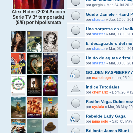
por
gorgin
»
Mar, 24 Jul 2012
Alex Rider (2024 Acción
Guido Daniele - Hand P
Serie TV 3ª temporada)
por
shastar
»
Jue, 12 Jul 20
(8/8) por hipolismata
Una sorpresa en el valle
por
shastar
»
Mar, 03 Jul 20
El desaguadero del mu
por
shastar
»
Mar, 03 Jul 20
Un río de aguas cristal
por
shastar
»
Mar, 03 Jul 20
GOLDEN RASPBERRY 
por
manolitogn
»
Lun, 25 Ju
índice Tutoriales
por
chemarix
»
Dom, 20 May
Pasión Vega. Dulce voz
por
uyulala
»
Mar, 08 May 20
Rebelde Lady Gaga
por
jaina solo
»
Sab, 05 May 
Brillante James Blunt