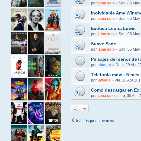
por
jaina solo
»
Sab, 05 May 
Inolvidable Amy Wine
por
jaina solo
»
Sab, 05 May 
Exótica Leona Lewis
por
jaina solo
»
Sab, 05 May 
Suave Sade
por
jaina solo
»
Sab, 05 May 
Paisajes del señor de lo
por
shastar
»
Dom, 29 Abr 2
Telefonía móvil. Necesi
por
uyulala
»
Vie, 20 Abr 201
Como descargar en Ex
por
jaina solo
»
Jue, 05 Abr 
Ir a búsqueda avanzada