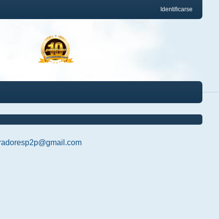
Identificarse
radoresp2p@gmail.com