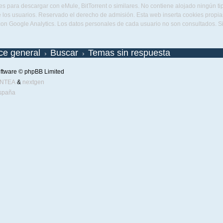
s para descargar con eMule, BitTorrent o similares. No contiene alojado ningún t
 los usuarios. Reservado el derecho de admisión. Esta web inserta cookies propias 
con Google Analytics. Los datos personales de cada usuario no son consultados. 
ice general
Buscar
Temas sin respuesta
ftware © phpBB Limited
ENTEA
&
nextgen
spaña