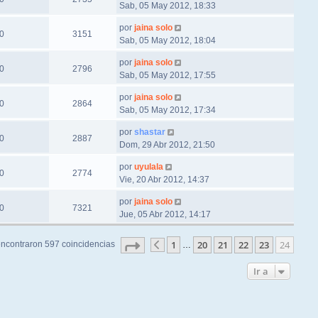
Sab, 05 May 2012, 18:33
por
jaina solo
0
3151
Sab, 05 May 2012, 18:04
por
jaina solo
0
2796
Sab, 05 May 2012, 17:55
por
jaina solo
0
2864
Sab, 05 May 2012, 17:34
por
shastar
0
2887
Dom, 29 Abr 2012, 21:50
por
uyulala
0
2774
Vie, 20 Abr 2012, 14:37
por
jaina solo
0
7321
Jue, 05 Abr 2012, 14:17
Página
24
de
24
1
20
21
22
23
24
ncontraron 597 coincidencias
…
Anterior
Ir a