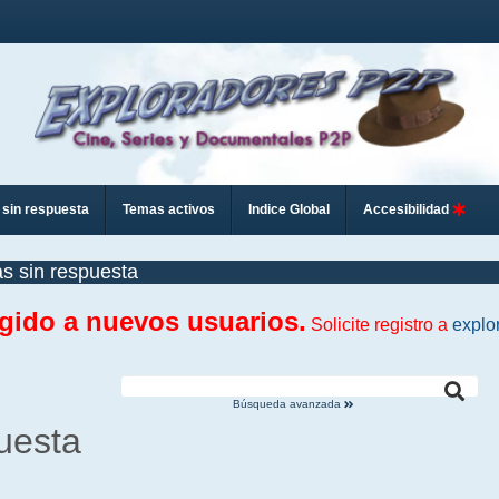
sin respuesta
Temas activos
Indice Global
Accesibilidad
s sin respuesta
ngido a nuevos usuarios.
Solicite registro a
explo
Búsqueda avanzada
uesta