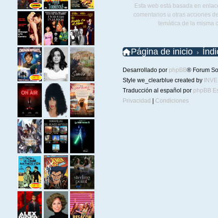
Esta web está basada en enlace
comentarios u otras acciones de
temática de la misma 
Página de inicio
Índ
Desarrollado por
phpBB
® Forum So
Style we_clearblue created by
INV
Traducción al español por
phpBB E
Privacidad
|
Condiciones