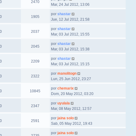
0
2470
Mar, 24 Jul 2012, 13:06
por
shastar
0
1905
Jue, 12 Jul 2012, 21:58
por
shastar
0
2037
Mar, 03 Jul 2012, 15:55
por
shastar
0
2045
Mar, 03 Jul 2012, 15:38
por
shastar
0
2209
Mar, 03 Jul 2012, 15:15
por
manolitogn
0
2322
Lun, 25 Jun 2012, 23:27
por
chemarix
0
10845
Dom, 20 May 2012, 03:20
por
uyulala
0
2347
Mar, 08 May 2012, 12:57
por
jaina solo
0
2591
Sab, 05 May 2012, 19:43
por
jaina solo
0
2735