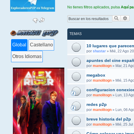
No tienes filtros aplicados, pulsa
Aquí pa
Buscar
Bús
TEMAS
Global
Castellano
10 lugares que parecen
por
shastar
»
Mié, 22 Ago 20
Otros Idiomas
apuntes del cine españ
por
manolitogn
»
Mar, 21 Ag
megabox
por
manolitogn
»
Mié, 15 Ag
configuracion conexio
por
manolitogn
»
Lun, 13 Ag
redes p2p
por
manolitogn
»
Lun, 06 Ag
breve historia del p2p
por
manolitogn
»
Mié, 25 Jul
Cómo colocar una imag