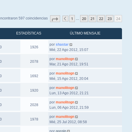
Página
24
de
24
1
20
21
22
23
24
ncontraron 597 coincidencias
…
Anterior
ESTADÍSTICAS
ÚLTIMO MENSAJE
por
shastar
0
1926
Mié, 22 Ago 2012, 15:07
por
manolitogn
0
2078
Mar, 21 Ago 2012, 19:51
por
manolitogn
0
1692
Mié, 15 Ago 2012, 20:04
por
manolitogn
0
1920
Lun, 13 Ago 2012, 21:21
por
manolitogn
0
2028
Lun, 06 Ago 2012, 21:59
por
manolitogn
0
1978
Mié, 25 Jul 2012, 08:58
por
gorgin