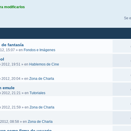
ra modificarlos
queda avanzada
Se e
 de fantasía
12, 15:07
» en
Fondos e Imágenes
ol
o 2012, 19:51
» en
Hablemos de Cine
o 2012, 20:04
» en
Zona de Charla
n emule
o 2012, 21:21
» en
Tutoriales
o 2012, 21:59
» en
Zona de Charla
 2012, 08:58
» en
Zona de Charla
en como firma de usuario.