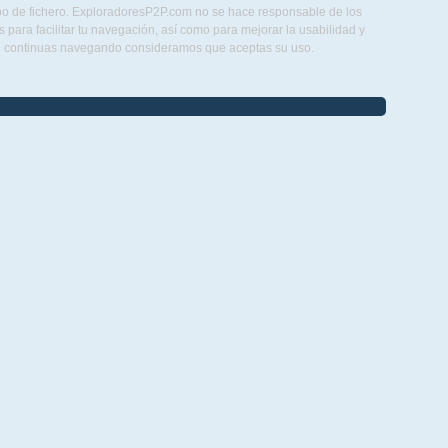
ipo de fichero. ExploradoresP2P.com no se hace responsable de los
para facilitar tu navegación, así como para mejorar la usabilidad y
Si continuas navegando consideramos que aceptas su uso.