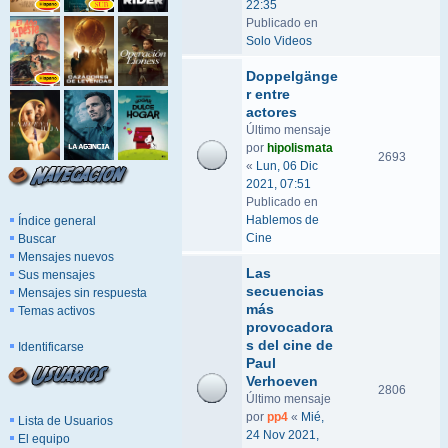
22:35
Publicado en
Solo Videos
Doppelgänge
r entre
actores
Último mensaje
por
hipolismata
2693
«
Lun, 06 Dic
2021, 07:51
Publicado en
Hablemos de
Índice general
Cine
Buscar
Mensajes nuevos
Las
Sus mensajes
secuencias
Mensajes sin respuesta
más
Temas activos
provocadora
s del cine de
Identificarse
Paul
Verhoeven
2806
Último mensaje
por
pp4
«
Mié,
Lista de Usuarios
24 Nov 2021,
El equipo