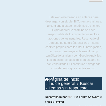
Esta web está basada en enlaces para
descargar con eMule, BitTorrent o similares.
No contiene alojado ningún tipo de fichero.
ExploradoresP2P.com no se hace
responsable de los comentarios u otras
acciones de los usuarios. Reservado el
derecho de admisión. Esta web inserta
cookies propias para facilitar tu navegación,
así como para mejorar la usabilidad y
temática de la misma con Google Analytics.
Los datos personales de cada usuario no
son consultados. Si continuas navegando
consideramos que aceptas su uso.
Página de inicio
Índice general
Buscar
Temas sin respuesta
Desarrollado por
phpBB
® Forum Software ©
phpBB Limited