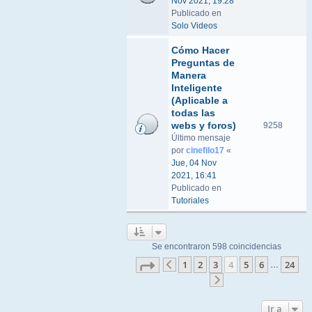
Nov 2021, 19:28
Publicado en
Solo Videos
Cómo Hacer
Preguntas de
Manera
Inteligente
(Aplicable a
todas las
webs y foros)
9258
Último mensaje
por
cinefilo17
«
Jue, 04 Nov
2021, 16:41
Publicado en
Tutoriales
Se encontraron 598 coincidencias
Página
4
de
24
1
2
3
4
5
6
24
…
Anterior
Siguiente
Ir a