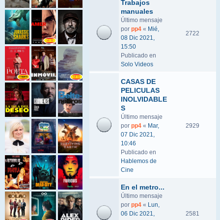
Trabajos
manuales
Último mensaje
por
pp4
«
Mié,
2722
08 Dic 2021,
15:50
Publicado en
Solo Videos
CASAS DE
PELICULAS
INOLVIDABLE
S
Último mensaje
por
pp4
«
Mar,
2929
07 Dic 2021,
10:46
Publicado en
Hablemos de
Cine
En el metro...
Último mensaje
por
pp4
«
Lun,
06 Dic 2021,
2581