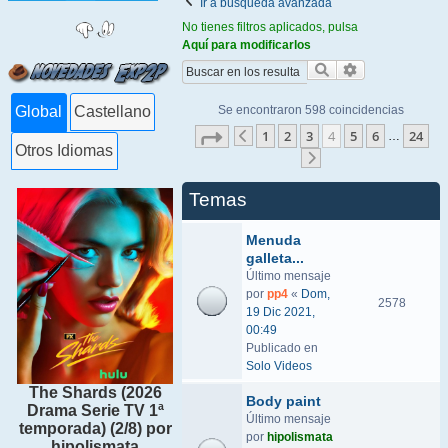
Ir a búsqueda avanzada
No tienes filtros aplicados, pulsa
Aquí para modificarlos
Buscar
Búsqueda ava
Se encontraron 598 coincidencias
Global
Castellano
Página
4
de
24
1
2
3
4
5
6
24
…
Anterior
Otros Idiomas
Siguiente
Temas
Menuda
galleta...
Último mensaje
por
pp4
«
Dom,
2578
19 Dic 2021,
00:49
Publicado en
Solo Videos
The Shards (2026
Body paint
Drama Serie TV 1ª
Último mensaje
temporada) (2/8) por
por
hipolismata
hipolismata