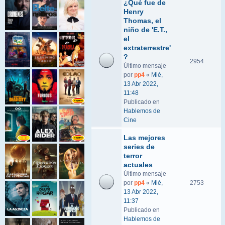
¿Qué fue de
Henry
Thomas, el
niño de 'E.T.,
el
extraterrestre'
?
2954
Último mensaje
por
pp4
«
Mié,
13 Abr 2022,
11:48
Publicado en
Hablemos de
Cine
Las mejores
series de
terror
actuales
Último mensaje
por
pp4
«
Mié,
2753
13 Abr 2022,
11:37
Publicado en
Hablemos de