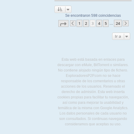
Se encontraron 598 coincidencias
Página
3
de
24
1
2
3
4
5
24
…
Anterior
Si
Ir a
Esta web está basada en enlaces para
descargar con eMule, BitTorrent o similares.
No contiene alojado ningún tipo de fichero.
ExploradoresP2P.com no se hace
responsable de los comentarios u otras
acciones de los usuarios. Reservado el
derecho de admisión. Esta web inserta
cookies propias para facilitar tu navegación,
así como para mejorar la usabilidad y
temática de la misma con Google Analytics.
Los datos personales de cada usuario no
son consultados. Si continuas navegando
consideramos que aceptas su uso.