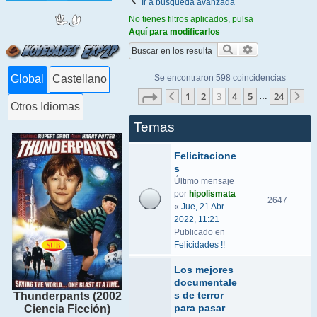
Ir a búsqueda avanzada
No tienes filtros aplicados, pulsa
Aquí para modificarlos
Buscar
Búsqueda ava
Se encontraron 598 coincidencias
Global
Castellano
Página
3
de
24
1
2
3
4
5
24
…
Anterior
Si
Otros Idiomas
Temas
Felicitacione
s
Último mensaje
por
hipolismata
2647
«
Jue, 21 Abr
2022, 11:21
Publicado en
Felicidades !!
Los mejores
documentale
s de terror
Thunderpants (2002
para pasar
Ciencia Ficción)