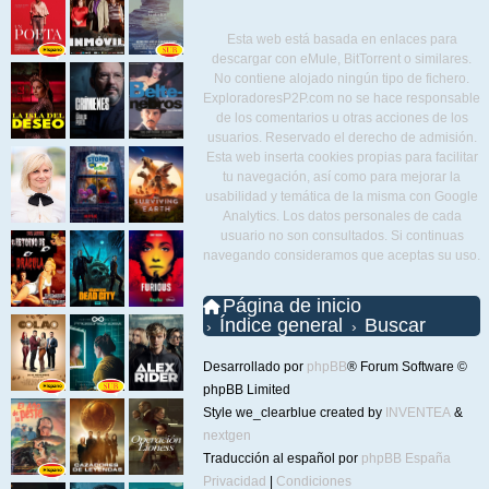
Esta web está basada en enlaces para
descargar con eMule, BitTorrent o similares.
No contiene alojado ningún tipo de fichero.
ExploradoresP2P.com no se hace responsable
de los comentarios u otras acciones de los
usuarios. Reservado el derecho de admisión.
Esta web inserta cookies propias para facilitar
tu navegación, así como para mejorar la
usabilidad y temática de la misma con Google
Analytics. Los datos personales de cada
usuario no son consultados. Si continuas
navegando consideramos que aceptas su uso.
Página de inicio
Índice general
Buscar
Desarrollado por
phpBB
® Forum Software ©
phpBB Limited
Style we_clearblue created by
INVENTEA
&
nextgen
Traducción al español por
phpBB España
Privacidad
|
Condiciones