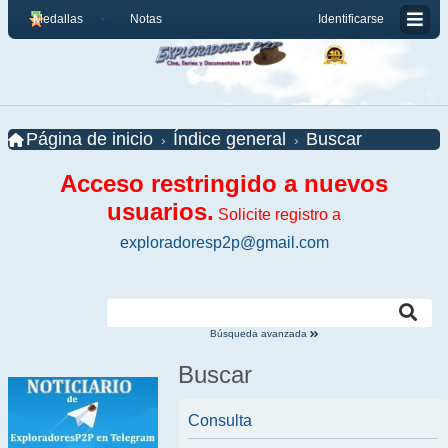
Medallas
Notas
Identificarse
Página de inicio
Índice general
Buscar
Acceso restringido a nuevos
usuarios.
Solicite registro a
exploradoresp2p@gmail.com
Búsqueda avanzada
Buscar
Consulta