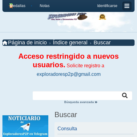
Medallas
Notas
Identificarse
Página de inicio
Índice general
Buscar
Acceso restringido a nuevos
usuarios.
Solicite registro a
exploradoresp2p@gmail.com
Búsqueda avanzada
Buscar
Consulta