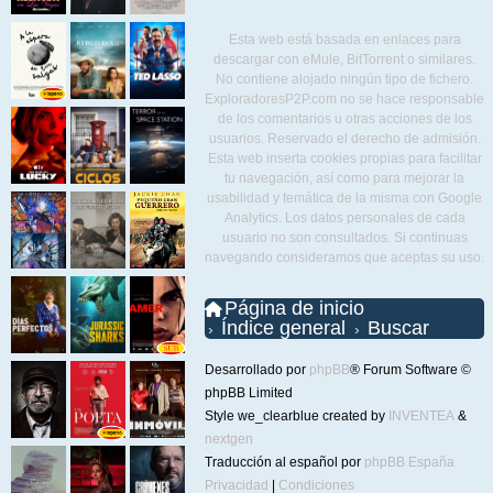
Esta web está basada en enlaces para
descargar con eMule, BitTorrent o similares.
No contiene alojado ningún tipo de fichero.
ExploradoresP2P.com no se hace responsable
de los comentarios u otras acciones de los
usuarios. Reservado el derecho de admisión.
Esta web inserta cookies propias para facilitar
tu navegación, así como para mejorar la
usabilidad y temática de la misma con Google
Analytics. Los datos personales de cada
usuario no son consultados. Si continuas
navegando consideramos que aceptas su uso.
Página de inicio
Índice general
Buscar
Desarrollado por
phpBB
® Forum Software ©
phpBB Limited
Style we_clearblue created by
INVENTEA
&
nextgen
Traducción al español por
phpBB España
Privacidad
|
Condiciones