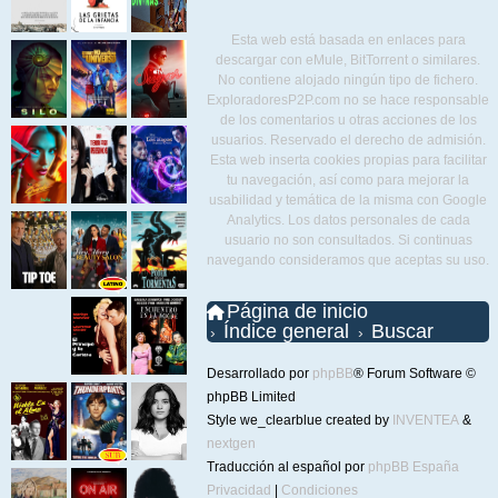
Esta web está basada en enlaces para
descargar con eMule, BitTorrent o similares.
No contiene alojado ningún tipo de fichero.
ExploradoresP2P.com no se hace responsable
de los comentarios u otras acciones de los
usuarios. Reservado el derecho de admisión.
Esta web inserta cookies propias para facilitar
tu navegación, así como para mejorar la
usabilidad y temática de la misma con Google
Analytics. Los datos personales de cada
usuario no son consultados. Si continuas
navegando consideramos que aceptas su uso.
Página de inicio
Índice general
Buscar
Desarrollado por
phpBB
® Forum Software ©
phpBB Limited
Style we_clearblue created by
INVENTEA
&
nextgen
Traducción al español por
phpBB España
Privacidad
|
Condiciones