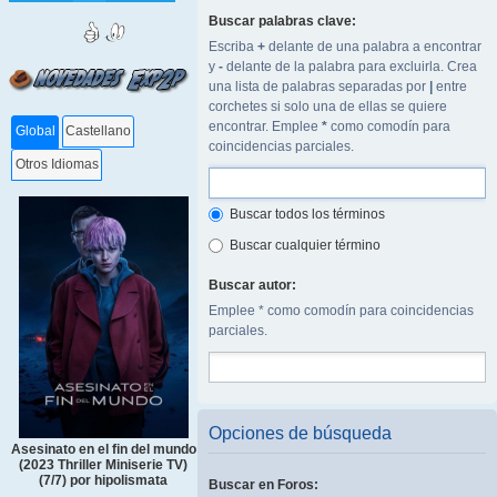
Buscar palabras clave:
Escriba
+
delante de una palabra a encontrar
y
-
delante de la palabra para excluirla. Crea
una lista de palabras separadas por
|
entre
corchetes si solo una de ellas se quiere
encontrar. Emplee
*
como comodín para
Global
Castellano
coincidencias parciales.
Otros Idiomas
Buscar todos los términos
Buscar cualquier término
Buscar autor:
Emplee * como comodín para coincidencias
parciales.
Opciones de búsqueda
Asesinato en el fin del mundo
(2023 Thriller Miniserie TV)
(7/7) por hipolismata
Buscar en Foros: