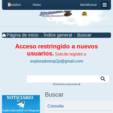
Medallas
Notas
Identificarse
Página de inicio
Índice general
Buscar
Acceso restringido a nuevos
usuarios.
Solicite registro a
exploradoresp2p@gmail.com
Búsqueda avanzada
Buscar
Consulta