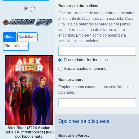
Buscar palabras clave:
Escriba
+
delante de una palabra a encontrar
y
-
delante de la palabra para excluirla. Crea
una lista de palabras separadas por
|
entre
corchetes si solo una de ellas se quiere
encontrar. Emplee
*
como comodín para
Global
Castellano
coincidencias parciales.
Otros Idiomas
Buscar todos los términos
Buscar cualquier término
Buscar autor:
Emplee * como comodín para coincidencias
parciales.
Opciones de búsqueda
Alex Rider (2024 Acción
Serie TV 3ª temporada) (8/8)
Buscar en Foros:
por hipolismata