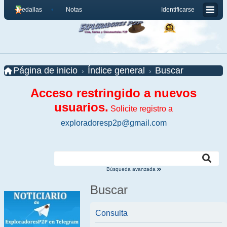
Medallas
Notas
Identificarse
Página de inicio
Índice general
Buscar
Acceso restringido a nuevos
usuarios.
Solicite registro a
exploradoresp2p@gmail.com
Búsqueda avanzada
Buscar
Consulta