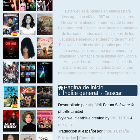
Esta web está basada en enlaces para
descargar con eMule, BitTorrent o similares.
No contiene alojado ningún tipo de fichero.
ExploradoresP2P.com no se hace responsable
de los comentarios u otras acciones de los
usuarios. Reservado el derecho de admisión.
Esta web inserta cookies propias para facilitar
tu navegación, así como para mejorar la
usabilidad y temática de la misma con Google
Analytics. Los datos personales de cada
usuario no son consultados. Si continuas
navegando consideramos que aceptas su uso.
Página de inicio
Índice general
Buscar
Desarrollado por
phpBB
® Forum Software ©
phpBB Limited
Style we_clearblue created by
INVENTEA
&
nextgen
Traducción al español por
phpBB España
Privacidad
|
Condiciones