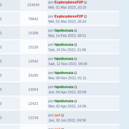
por
ExploradoresP2P
0
224640
Mié, 01 Mar 2023, 20:25
por
ExploradoresP2P
0
79842
Mié, 01 Mar 2023, 20:24
por
hipolismata
0
15308
Mar, 14 Feb 2023, 08:51
por
hipolismata
0
15226
Sab, 24 Dic 2022, 21:06
por
hipolismata
0
13592
Sab, 12 Nov 2022, 09:09
por
hipolismata
0
33285
Mar, 08 Nov 2022, 01:11
por
hipolismata
0
13054
Jue, 04 Ago 2022, 05:09
por
hipolismata
0
12421
Mar, 02 Ago 2022, 16:56
por
pp4
0
12218
Jue, 30 Jun 2022, 09:56