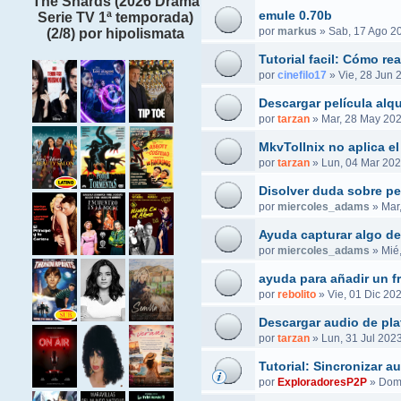
The Shards (2026 Drama
emule 0.70b
Serie TV 1ª temporada)
por
markus
»
Sab, 17 Ago 2
(2/8) por hipolismata
Tutorial facil: Cómo r
por
cinefilo17
»
Vie, 28 Jun 
Descargar película alq
por
tarzan
»
Mar, 28 May 202
MkvTollnix no aplica el
por
tarzan
»
Lun, 04 Mar 202
Disolver duda sobre pel
por
miercoles_adams
»
Mar
Ayuda capturar algo de
por
miercoles_adams
»
Mié
ayuda para añadir un f
por
rebolito
»
Vie, 01 Dic 20
Descargar audio de pla
por
tarzan
»
Lun, 31 Jul 2023
Tutorial: Sincronizar 
por
ExploradoresP2P
»
Dom,