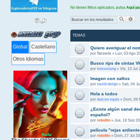
No tienes filtros aplicados, pulsa
Aquí pa
Buscar
Bús
TEMAS
Global
Castellano
Quiero averiguar el no
por
Tarzerix
»
Lun, 03 Ago 2
Otros Idiomas
Busco rips de cintas 
por
tomastang
»
Vie, 10 Jul
Imagen con saltos
por
nasticdetgn
»
Sab, 04 Ju
Hola a todos
por
daicon equis
»
Dom, 09 
¿Existe algún canal ded
español?
por
rebolito
»
Jue, 18 Sep 20
película "rejas ardient
por
rebolito
»
Dom, 27 Jul 20