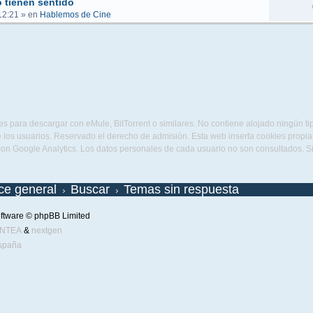
 tienen sentido
12:21
» en
Hablemos de Cine
s para descargar con eMule, BitTorrent o similares. No contiene alojado ningún t
 los usuarios. Reservado el derecho de admisión. Esta web inserta cookies propias 
con Google Analytics. Los datos personales de cada usuario no son consultados. 
ice general
Buscar
Temas sin respuesta
ftware © phpBB Limited
ENTEA
&
nextgen
spaña