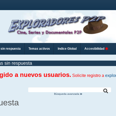
sin respuesta
Temas activos
Indice Global
Accesibilidad
s sin respuesta
ngido a nuevos usuarios.
Solicite registro a
explo
Búsqueda avanzada
uesta