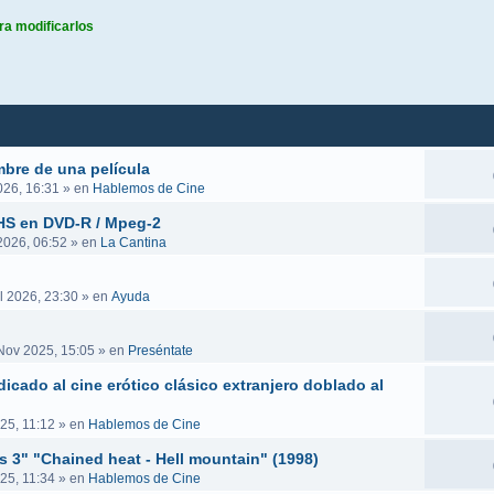
ra modificarlos
queda avanzada
mbre de una película
026, 16:31
» en
Hablemos de Cine
VHS en DVD-R / Mpeg-2
 2026, 06:52
» en
La Cantina
l 2026, 23:30
» en
Ayuda
Nov 2025, 15:05
» en
Preséntate
icado al cine erótico clásico extranjero doblado al
25, 11:12
» en
Hablemos de Cine
es 3" "Chained heat - Hell mountain" (1998)
25, 11:34
» en
Hablemos de Cine