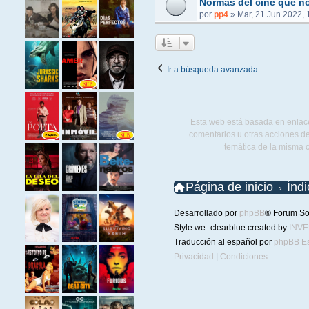
Normas del cine que no
por
pp4
»
Mar, 21 Jun 2022, 
Ir a búsqueda avanzada
Esta web está basada en enlace
comentarios u otras acciones de
temática de la misma 
Página de inicio
Índ
Desarrollado por
phpBB
® Forum So
Style we_clearblue created by
INV
Traducción al español por
phpBB E
Privacidad
|
Condiciones