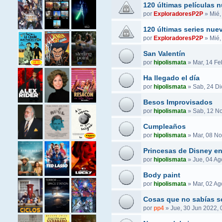
120 últimas películas 
por
ExploradoresP2P
»
Mié,
120 últimas series nue
por
ExploradoresP2P
»
Mié,
San Valentín
por
hipolismata
»
Mar, 14 Fe
Ha llegado el día
por
hipolismata
»
Sab, 24 Di
Besos Improvisados
por
hipolismata
»
Sab, 12 No
Cumpleaños
por
hipolismata
»
Mar, 08 No
Princesas de Disney e
por
hipolismata
»
Jue, 04 Ag
Body paint
por
hipolismata
»
Mar, 02 Ag
Cosas que no sabías s
por
pp4
»
Jue, 30 Jun 2022, 