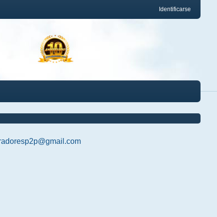
Identificarse
radoresp2p@gmail.com