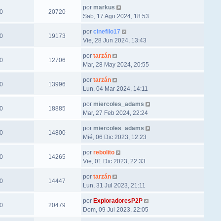
por
markus
0
20720
Sab, 17 Ago 2024, 18:53
por
cinefilo17
0
19173
Vie, 28 Jun 2024, 13:43
por
tarzán
0
12706
Mar, 28 May 2024, 20:55
por
tarzán
0
13996
Lun, 04 Mar 2024, 14:11
por
miercoles_adams
0
18885
Mar, 27 Feb 2024, 22:24
por
miercoles_adams
0
14800
Mié, 06 Dic 2023, 12:23
por
rebolito
0
14265
Vie, 01 Dic 2023, 22:33
por
tarzán
0
14447
Lun, 31 Jul 2023, 21:11
por
ExploradoresP2P
0
20479
Dom, 09 Jul 2023, 22:05