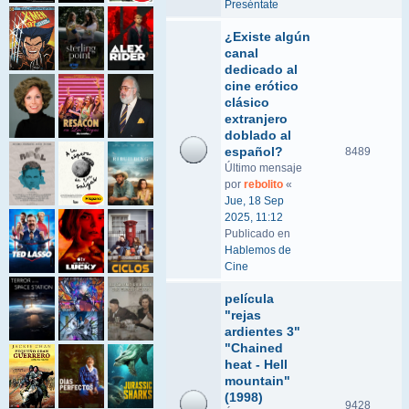
Preséntate
¿Existe algún
canal
dedicado al
cine erótico
clásico
extranjero
doblado al
español?
8489
Último mensaje
por
rebolito
«
Jue, 18 Sep
2025, 11:12
Publicado en
Hablemos de
Cine
película
"rejas
ardientes 3"
"Chained
heat - Hell
mountain"
(1998)
9428