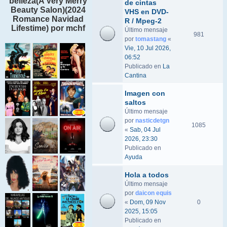
belleza(A Very Merry
de cintas
Beauty Salon)(2024
VHS en DVD-
Romance Navidad
R / Mpeg-2
Lifestime) por mchf
Último mensaje
981
por
tomastang
«
Vie, 10 Jul 2026,
06:52
Publicado en
La
Cantina
Imagen con
saltos
Último mensaje
por
nasticdetgn
1085
«
Sab, 04 Jul
2026, 23:30
Publicado en
Ayuda
Hola a todos
Último mensaje
por
daicon equis
«
Dom, 09 Nov
0
2025, 15:05
Publicado en