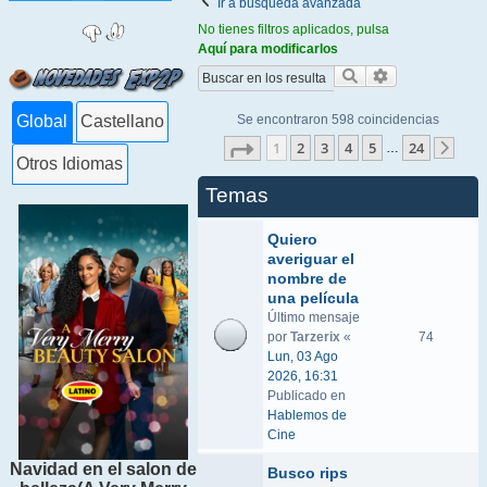
Ir a búsqueda avanzada
No tienes filtros aplicados, pulsa
Aquí para modificarlos
Buscar
Búsqueda ava
Se encontraron 598 coincidencias
Global
Castellano
Página
1
de
24
1
2
3
4
5
24
…
Sigu
Otros Idiomas
Temas
Quiero
averiguar el
nombre de
una película
Último mensaje
por
Tarzerix
«
74
Lun, 03 Ago
2026, 16:31
Publicado en
Hablemos de
Cine
Navidad en el salon de
Busco rips