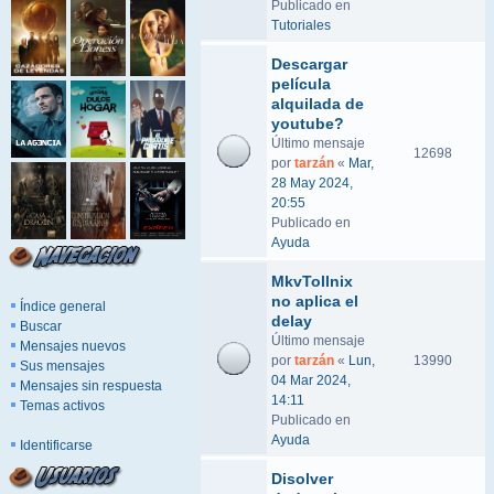
Publicado en
Tutoriales
Descargar
película
alquilada de
youtube?
Último mensaje
12698
por
tarzán
«
Mar,
28 May 2024,
20:55
Publicado en
Ayuda
MkvTollnix
no aplica el
Índice general
delay
Buscar
Último mensaje
Mensajes nuevos
por
tarzán
«
Lun,
13990
Sus mensajes
04 Mar 2024,
Mensajes sin respuesta
14:11
Temas activos
Publicado en
Ayuda
Identificarse
Disolver