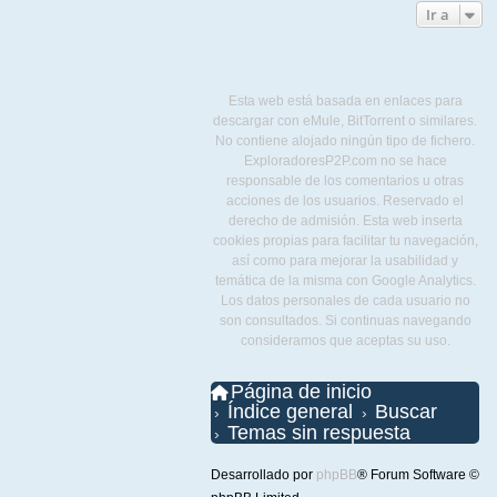
Ir a
Esta web está basada en enlaces para
descargar con eMule, BitTorrent o similares.
No contiene alojado ningún tipo de fichero.
ExploradoresP2P.com no se hace
responsable de los comentarios u otras
acciones de los usuarios. Reservado el
derecho de admisión. Esta web inserta
cookies propias para facilitar tu navegación,
así como para mejorar la usabilidad y
temática de la misma con Google Analytics.
Los datos personales de cada usuario no
son consultados. Si continuas navegando
consideramos que aceptas su uso.
Página de inicio
Índice general
Buscar
Temas sin respuesta
Desarrollado por
phpBB
® Forum Software ©