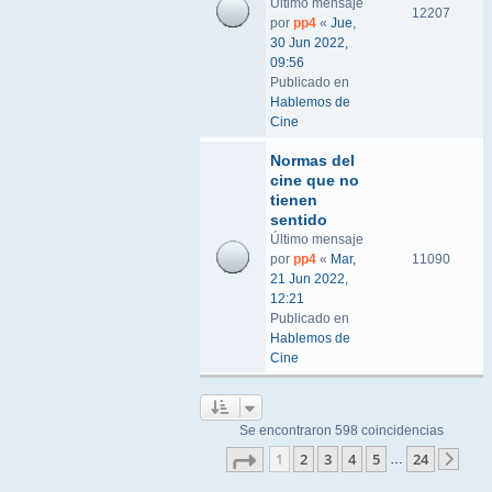
Último mensaje
12207
por
pp4
«
Jue,
30 Jun 2022,
09:56
Publicado en
Hablemos de
Cine
Normas del
cine que no
tienen
sentido
Último mensaje
por
pp4
«
Mar,
11090
21 Jun 2022,
12:21
Publicado en
Hablemos de
Cine
Se encontraron 598 coincidencias
Página
1
de
24
1
2
3
4
5
24
…
Sigu