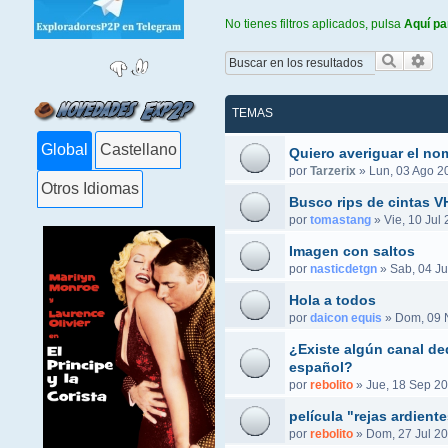
No tienes filtros aplicados, pulsa
Aquí pa
Buscar
Bús
TEMAS
Global
Castellano
Quiero averiguar el no
por
Tarzerix
»
Lun, 03 Ago 2
Otros Idiomas
Busco rips de cintas 
por
tomastang
»
Vie, 10 Jul
Imagen con saltos
por
nasticdetgn
»
Sab, 04 Ju
Hola a todos
por
daicon equis
»
Dom, 09 
¿Existe algún canal ded
español?
por
rebolito
»
Jue, 18 Sep 20
película "rejas ardient
por
rebolito
»
Dom, 27 Jul 20