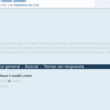
 tienen sentido
12:21
» en
Hablemos de Cine
s para descargar con eMule, BitTorrent o similares. No contiene alojado ningún t
 los usuarios. Reservado el derecho de admisión. Esta web inserta cookies propias 
con Google Analytics. Los datos personales de cada usuario no son consultados. 
ice general
Buscar
Temas sin respuesta
ftware © phpBB Limited
ENTEA
&
nextgen
spaña