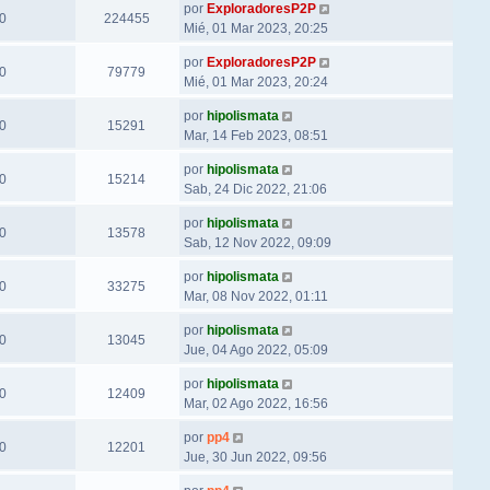
por
ExploradoresP2P
0
224455
Mié, 01 Mar 2023, 20:25
por
ExploradoresP2P
0
79779
Mié, 01 Mar 2023, 20:24
por
hipolismata
0
15291
Mar, 14 Feb 2023, 08:51
por
hipolismata
0
15214
Sab, 24 Dic 2022, 21:06
por
hipolismata
0
13578
Sab, 12 Nov 2022, 09:09
por
hipolismata
0
33275
Mar, 08 Nov 2022, 01:11
por
hipolismata
0
13045
Jue, 04 Ago 2022, 05:09
por
hipolismata
0
12409
Mar, 02 Ago 2022, 16:56
por
pp4
0
12201
Jue, 30 Jun 2022, 09:56