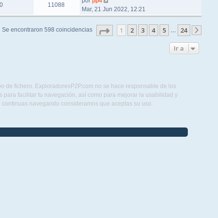
por
pp4
0
11088
Mar, 21 Jun 2022, 12:21
Página
1
de
24
1
2
3
4
5
24
Se encontraron 598 coincidencias
…
Sigu
Ir a
ipo de fichero. ExploradoresP2P.com no se hace responsable de los
para facilitar tu navegación, así como para mejorar la usabilidad y
Si continuas navegando consideramos que aceptas su uso.