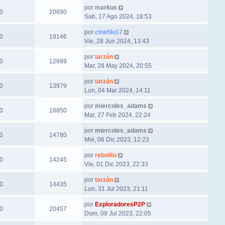
por
markus
0
20690
Sab, 17 Ago 2024, 18:53
por
cinefilo17
0
19146
Vie, 28 Jun 2024, 13:43
por
tarzán
0
12689
Mar, 28 May 2024, 20:55
por
tarzán
0
13979
Lun, 04 Mar 2024, 14:11
por
miercoles_adams
0
18850
Mar, 27 Feb 2024, 22:24
por
miercoles_adams
0
14780
Mié, 06 Dic 2023, 12:23
por
rebolito
0
14245
Vie, 01 Dic 2023, 22:33
por
tarzán
0
14435
Lun, 31 Jul 2023, 21:11
por
ExploradoresP2P
0
20457
Dom, 09 Jul 2023, 22:05