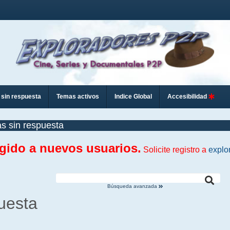
sin respuesta
Temas activos
Indice Global
Accesibilidad
s sin respuesta
ngido a nuevos usuarios.
Solicite registro a
explo
Búsqueda avanzada
uesta