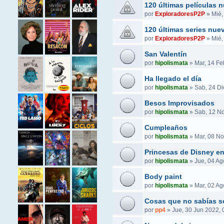
120 últimas películas 
por
ExploradoresP2P
»
Mié,
120 últimas series nue
por
ExploradoresP2P
»
Mié,
San Valentín
por
hipolismata
»
Mar, 14 Fe
Ha llegado el día
por
hipolismata
»
Sab, 24 Di
Besos Improvisados
por
hipolismata
»
Sab, 12 No
Cumpleaños
por
hipolismata
»
Mar, 08 No
Princesas de Disney e
por
hipolismata
»
Jue, 04 Ag
Body paint
por
hipolismata
»
Mar, 02 Ag
Cosas que no sabías s
por
pp4
»
Jue, 30 Jun 2022, 