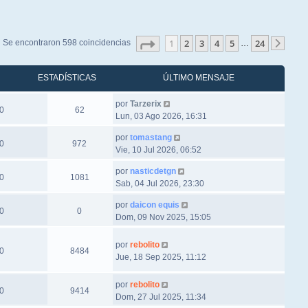
Página
1
de
24
1
2
3
4
5
24
Se encontraron 598 coincidencias
…
Sigu
ESTADÍSTICAS
ÚLTIMO MENSAJE
por
Tarzerix
0
62
Lun, 03 Ago 2026, 16:31
por
tomastang
0
972
Vie, 10 Jul 2026, 06:52
por
nasticdetgn
0
1081
Sab, 04 Jul 2026, 23:30
por
daicon equis
0
0
Dom, 09 Nov 2025, 15:05
por
rebolito
0
8484
Jue, 18 Sep 2025, 11:12
por
rebolito
0
9414
Dom, 27 Jul 2025, 11:34