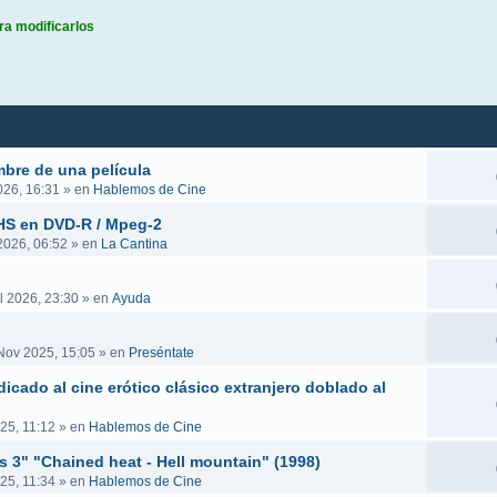
ra modificarlos
queda avanzada
mbre de una película
026, 16:31
» en
Hablemos de Cine
VHS en DVD-R / Mpeg-2
 2026, 06:52
» en
La Cantina
l 2026, 23:30
» en
Ayuda
Nov 2025, 15:05
» en
Preséntate
icado al cine erótico clásico extranjero doblado al
25, 11:12
» en
Hablemos de Cine
es 3" "Chained heat - Hell mountain" (1998)
25, 11:34
» en
Hablemos de Cine