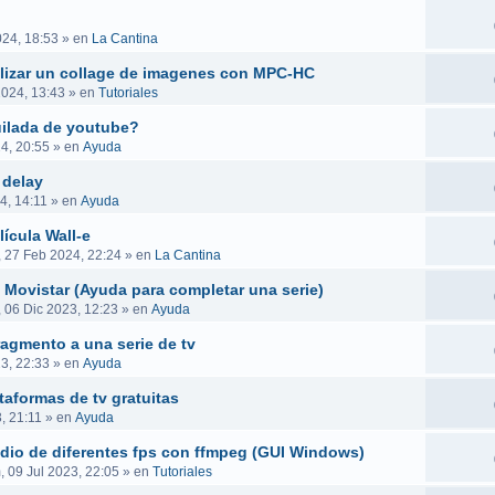
024, 18:53
» en
La Cantina
ealizar un collage de imagenes con MPC-HC
2024, 13:43
» en
Tutoriales
uilada de youtube?
4, 20:55
» en
Ayuda
 delay
4, 14:11
» en
Ayuda
ícula Wall-e
, 27 Feb 2024, 22:24
» en
La Cantina
 Movistar (Ayuda para completar una serie)
, 06 Dic 2023, 12:23
» en
Ayuda
ragmento a una serie de tv
23, 22:33
» en
Ayuda
taformas de tv gratuitas
, 21:11
» en
Ayuda
audio de diferentes fps con ffmpeg (GUI Windows)
 09 Jul 2023, 22:05
» en
Tutoriales