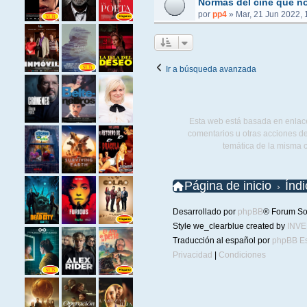
Normas del cine que no
por
pp4
»
Mar, 21 Jun 2022, 
Ir a búsqueda avanzada
Esta web está basada en enlace
comentarios u otras acciones de
temática de la misma 
Página de inicio
Índ
Desarrollado por
phpBB
® Forum So
Style we_clearblue created by
INV
Traducción al español por
phpBB E
Privacidad
|
Condiciones