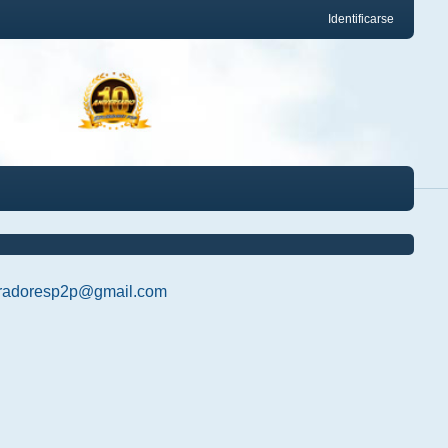
Identificarse
radoresp2p@gmail.com