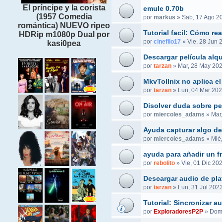
El príncipe y la corista
emule 0.70b
(1957 Comedia
por
markus
»
Sab, 17 Ago 2
romántica) NUEVO ripeo
Tutorial facil: Cómo r
HDRip m1080p Dual por
por
cinefilo17
»
Vie, 28 Jun 
kasi0pea
Descargar película alq
por
tarzan
»
Mar, 28 May 202
MkvTollnix no aplica el
por
tarzan
»
Lun, 04 Mar 202
Disolver duda sobre pel
por
miercoles_adams
»
Mar
Ayuda capturar algo de
por
miercoles_adams
»
Mié
ayuda para añadir un f
por
rebolito
»
Vie, 01 Dic 20
Descargar audio de pla
por
tarzan
»
Lun, 31 Jul 2023
Tutorial: Sincronizar 
por
ExploradoresP2P
»
Dom,