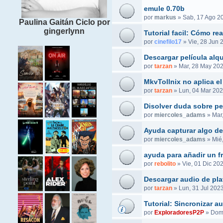
emule 0.70b
por
markus
»
Sab, 17 Ago 2
Paulina Gaitán Ciclo por
gingerlynn
Tutorial facil: Cómo r
por
cinefilo17
»
Vie, 28 Jun 
Descargar película alq
por
tarzan
»
Mar, 28 May 202
MkvTollnix no aplica el
por
tarzan
»
Lun, 04 Mar 202
Disolver duda sobre pel
por
miercoles_adams
»
Mar
Ayuda capturar algo de
por
miercoles_adams
»
Mié
ayuda para añadir un f
por
rebolito
»
Vie, 01 Dic 20
Descargar audio de pla
por
tarzan
»
Lun, 31 Jul 2023
Tutorial: Sincronizar 
por
ExploradoresP2P
»
Dom,