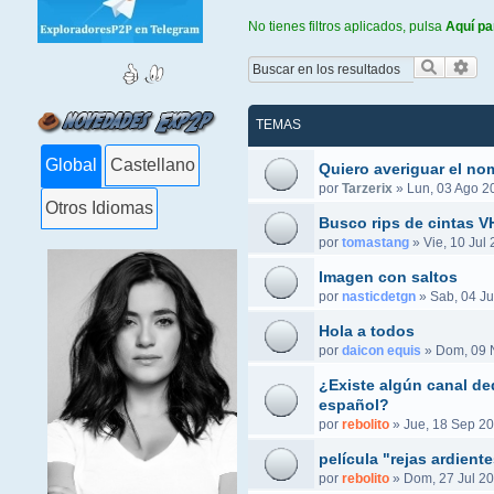
No tienes filtros aplicados, pulsa
Aquí pa
Buscar
Bús
TEMAS
Global
Castellano
Quiero averiguar el no
por
Tarzerix
»
Lun, 03 Ago 2
Otros Idiomas
Busco rips de cintas 
por
tomastang
»
Vie, 10 Jul
Imagen con saltos
por
nasticdetgn
»
Sab, 04 Ju
Hola a todos
por
daicon equis
»
Dom, 09 
¿Existe algún canal ded
español?
por
rebolito
»
Jue, 18 Sep 20
película "rejas ardient
por
rebolito
»
Dom, 27 Jul 20