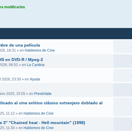
ra modificarlos
queda avanzada
mbre de una película
026, 16:31
» en
Hablemos de Cine
VHS en DVD-R / Mpeg-2
 2026, 06:52
» en
La Cantina
l 2026, 23:30
» en
Ayuda
Nov 2025, 15:05
» en
Preséntate
icado al cine erótico clásico extranjero doblado al
25, 11:12
» en
Hablemos de Cine
es 3" "Chained heat - Hell mountain" (1998)
25, 11:34
» en
Hablemos de Cine