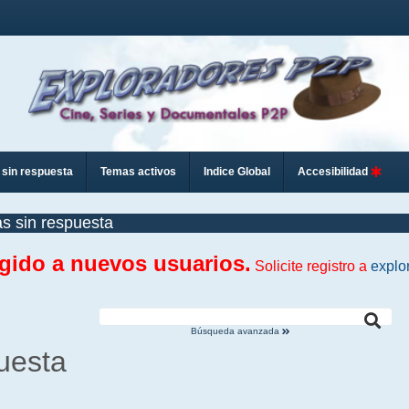
sin respuesta
Temas activos
Indice Global
Accesibilidad
s sin respuesta
ngido a nuevos usuarios.
Solicite registro a
explo
Búsqueda avanzada
uesta