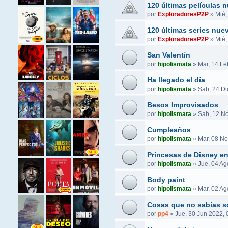
120 últimas películas 
por
ExploradoresP2P
»
Mié,
120 últimas series nue
por
ExploradoresP2P
»
Mié,
San Valentín
por
hipolismata
»
Mar, 14 Fe
Ha llegado el día
por
hipolismata
»
Sab, 24 Di
Besos Improvisados
por
hipolismata
»
Sab, 12 No
Cumpleaños
por
hipolismata
»
Mar, 08 No
Princesas de Disney e
por
hipolismata
»
Jue, 04 Ag
Body paint
por
hipolismata
»
Mar, 02 Ag
Cosas que no sabías s
por
pp4
»
Jue, 30 Jun 2022, 