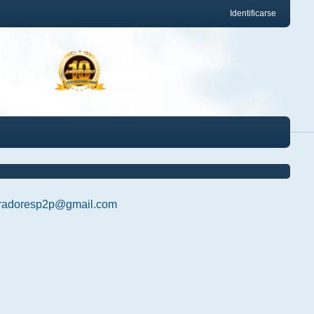
Identificarse
radoresp2p@gmail.com