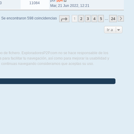
por
pp4
0
11084
Mar, 21 Jun 2022, 12:21
Página
1
de
24
1
2
3
4
5
24
Se encontraron 598 coincidencias
…
Sigu
Ir a
ipo de fichero. ExploradoresP2P.com no se hace responsable de los
para facilitar tu navegación, así como para mejorar la usabilidad y
Si continuas navegando consideramos que aceptas su uso.