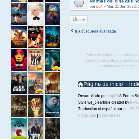
Normas del cine que no
por
pp4
»
Mar, 21 Jun 2022, 
Ir a búsqueda avanzada
Esta web está basada en enlace
comentarios u otras acciones de
temática de la misma 
Página de inicio
Índ
Desarrollado por
phpBB
® Forum So
Style we_clearblue created by
INV
Traducción al español por
phpBB E
Privacidad
|
Condiciones