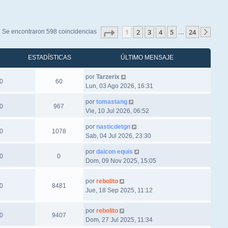
Página
1
de
24
1
2
3
4
5
24
Se encontraron 598 coincidencias
…
Sigu
ESTADÍSTICAS
ÚLTIMO MENSAJE
por
Tarzerix
0
60
Lun, 03 Ago 2026, 16:31
por
tomastang
0
967
Vie, 10 Jul 2026, 06:52
por
nasticdetgn
0
1078
Sab, 04 Jul 2026, 23:30
por
daicon equis
0
0
Dom, 09 Nov 2025, 15:05
por
rebolito
0
8481
Jue, 18 Sep 2025, 11:12
por
rebolito
0
9407
Dom, 27 Jul 2025, 11:34