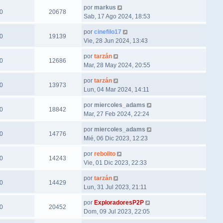
por
markus
0
20678
Sab, 17 Ago 2024, 18:53
por
cinefilo17
0
19139
Vie, 28 Jun 2024, 13:43
por
tarzán
0
12686
Mar, 28 May 2024, 20:55
por
tarzán
0
13973
Lun, 04 Mar 2024, 14:11
por
miercoles_adams
0
18842
Mar, 27 Feb 2024, 22:24
por
miercoles_adams
0
14776
Mié, 06 Dic 2023, 12:23
por
rebolito
0
14243
Vie, 01 Dic 2023, 22:33
por
tarzán
0
14429
Lun, 31 Jul 2023, 21:11
por
ExploradoresP2P
0
20452
Dom, 09 Jul 2023, 22:05