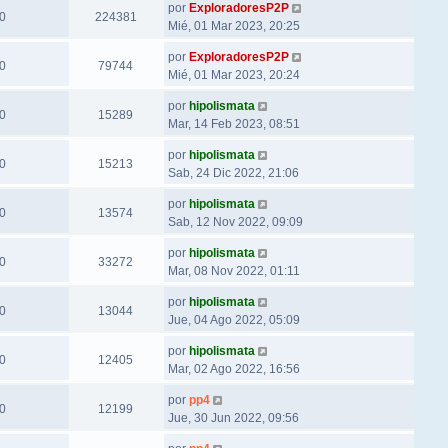
por
ExploradoresP2P
0
224381
Mié, 01 Mar 2023, 20:25
por
ExploradoresP2P
0
79744
Mié, 01 Mar 2023, 20:24
por
hipolismata
0
15289
Mar, 14 Feb 2023, 08:51
por
hipolismata
0
15213
Sab, 24 Dic 2022, 21:06
por
hipolismata
0
13574
Sab, 12 Nov 2022, 09:09
por
hipolismata
0
33272
Mar, 08 Nov 2022, 01:11
por
hipolismata
0
13044
Jue, 04 Ago 2022, 05:09
por
hipolismata
0
12405
Mar, 02 Ago 2022, 16:56
por
pp4
0
12199
Jue, 30 Jun 2022, 09:56