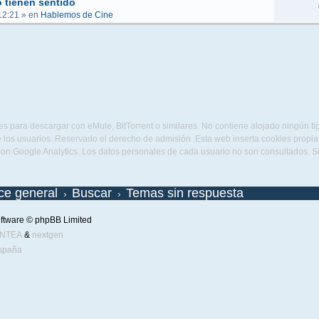
 tienen sentido
12:21
» en
Hablemos de Cine
s para descargar con eMule, BitTorrent o similares. No contiene alojado ningún t
 los usuarios. Reservado el derecho de admisión. Esta web inserta cookies propias 
con Google Analytics. Los datos personales de cada usuario no son consultados. 
ice general
Buscar
Temas sin respuesta
ftware © phpBB Limited
ENTEA
&
nextgen
spaña