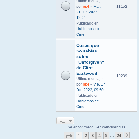
Último mensaje
por
pp4
«
Mar,
11152
21 Jun 2022,
12:21
Publicado en
Hablemos de
Cine
Cosas que
no sabías
sobre
"Unforgiven"
de Clint
Eastwood
10239
Último mensaje
por
pp4
«
Vie, 17
Jun 2022, 09:50
Publicado en
Hablemos de
Cine
Se encontraron 597 coincidencias
Página
1
de
24
1
2
3
4
5
24
…
Sigu