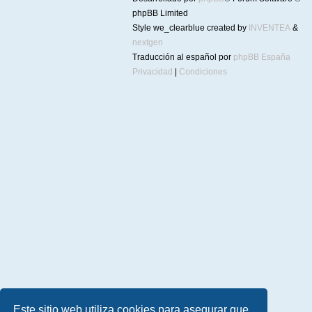
phpBB Limited
Style we_clearblue created by
INVENTEA
&
nextgen
Traducción al español por
phpBB España
Privacidad
|
Condiciones
Este sitio web utiliza cookies para asegurar que