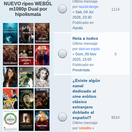
Último mensaje
NUEVO ripeo WEBDL
por
nasticdetgn
m1080p Dual por
1114
«
Sab, 04 Jul
hipolismata
2026, 23:30
Publicado en
Ayuda
Hola a todos
Último mensaje
por
daicon equis
«
Dom, 09 Nov
0
2025, 15:05
Publicado en
Preséntate
¿Existe algún
canal
dedicado al
cine erótico
clásico
extranjero
doblado al
español?
8524
Último mensaje
por
rebolito
«