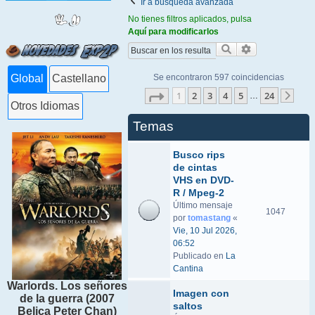
Ir a búsqueda avanzada
No tienes filtros aplicados, pulsa
Aquí para modificarlos
Buscar
Búsqueda ava
Se encontraron 597 coincidencias
Global
Castellano
Página
1
de
24
1
2
3
4
5
24
…
Sigu
Otros Idiomas
Temas
Busco rips
de cintas
VHS en DVD-
R / Mpeg-2
Último mensaje
1047
por
tomastang
«
Vie, 10 Jul 2026,
06:52
Publicado en
La
Cantina
Warlords. Los señores
Imagen con
de la guerra (2007
saltos
Belica Peter Chan)