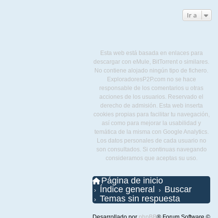
Ir a
Esta web está basada en enlaces para
descargar con eMule, BitTorrent o similares.
No contiene alojado ningún tipo de fichero.
ExploradoresP2P.com no se hace
responsable de los comentarios u otras
acciones de los usuarios. Reservado el
derecho de admisión. Esta web inserta
cookies propias para facilitar tu navegación,
así como para mejorar la usabilidad y
temática de la misma con Google Analytics.
Los datos personales de cada usuario no
son consultados. Si continuas navegando
consideramos que aceptas su uso.
Página de inicio
Índice general
Buscar
Temas sin respuesta
Desarrollado por
phpBB
® Forum Software ©