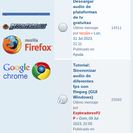
Descargar
audio de
plataformas
de tv
gratuitas
Último mensaje
14511
por
tarzán
«
Lun,
31 Jul 2023,
21:11
Publicado en
Ayuda
Tutorial:
Sincronizar
audio de
diferentes
fps con
ffmpeg (GUI
Windows)
20583
Último mensaje
por
ExploradoresP2
P
«
Dom, 09 Jul
2023, 22:05
Publicado en