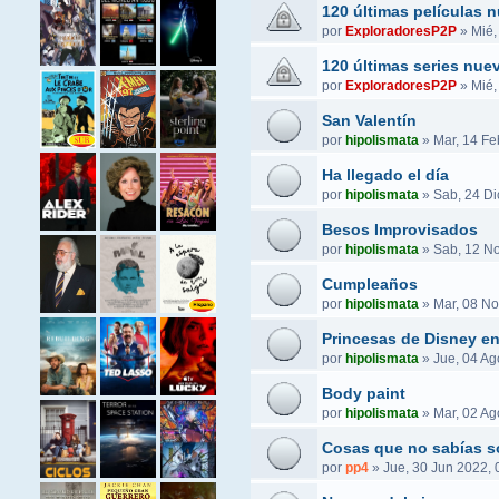
120 últimas películas 
por
ExploradoresP2P
»
Mié,
120 últimas series nue
por
ExploradoresP2P
»
Mié,
San Valentín
por
hipolismata
»
Mar, 14 Fe
Ha llegado el día
por
hipolismata
»
Sab, 24 Di
Besos Improvisados
por
hipolismata
»
Sab, 12 No
Cumpleaños
por
hipolismata
»
Mar, 08 No
Princesas de Disney e
por
hipolismata
»
Jue, 04 Ag
Body paint
por
hipolismata
»
Mar, 02 Ag
Cosas que no sabías s
por
pp4
»
Jue, 30 Jun 2022, 