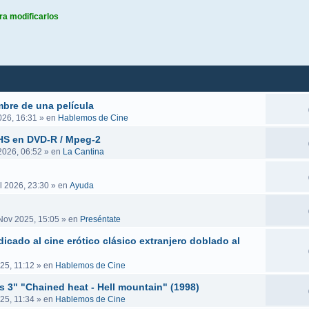
ra modificarlos
queda avanzada
mbre de una película
026, 16:31
» en
Hablemos de Cine
VHS en DVD-R / Mpeg-2
 2026, 06:52
» en
La Cantina
l 2026, 23:30
» en
Ayuda
Nov 2025, 15:05
» en
Preséntate
icado al cine erótico clásico extranjero doblado al
25, 11:12
» en
Hablemos de Cine
es 3" "Chained heat - Hell mountain" (1998)
25, 11:34
» en
Hablemos de Cine