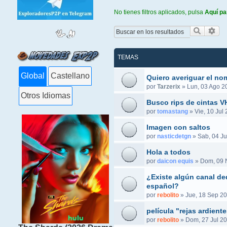
No tienes filtros aplicados, pulsa
Aquí pa
Buscar
Bús
TEMAS
Global
Castellano
Quiero averiguar el no
por
Tarzerix
»
Lun, 03 Ago 2
Otros Idiomas
Busco rips de cintas 
por
tomastang
»
Vie, 10 Jul
Imagen con saltos
por
nasticdetgn
»
Sab, 04 Ju
Hola a todos
por
daicon equis
»
Dom, 09 
¿Existe algún canal ded
español?
por
rebolito
»
Jue, 18 Sep 20
película "rejas ardient
por
rebolito
»
Dom, 27 Jul 20