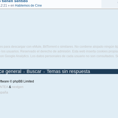
 tienen sentido
12:21
» en
Hablemos de Cine
s para descargar con eMule, BitTorrent o similares. No contiene alojado ningún t
 los usuarios. Reservado el derecho de admisión. Esta web inserta cookies propias 
con Google Analytics. Los datos personales de cada usuario no son consultados. 
ice general
Buscar
Temas sin respuesta
ftware © phpBB Limited
ENTEA
&
nextgen
spaña