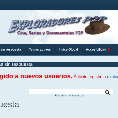
sin respuesta
Temas activos
Indice Global
Accesibilidad
s sin respuesta
ngido a nuevos usuarios.
Solicite registro a
explo
Búsqueda avanzada
uesta