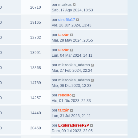
por
markus
0
20710
Sab, 17 Ago 2024, 18:53
por
cinefilo17
0
19165
Vie, 28 Jun 2024, 13:43
por
tarzán
0
12702
Mar, 28 May 2024, 20:55
por
tarzán
0
13991
Lun, 04 Mar 2024, 14:11
por
miercoles_adams
0
18868
Mar, 27 Feb 2024, 22:24
por
miercoles_adams
0
14789
Mié, 06 Dic 2023, 12:23
por
rebolito
0
14257
Vie, 01 Dic 2023, 22:33
por
tarzán
0
14440
Lun, 31 Jul 2023, 21:11
por
ExploradoresP2P
0
20469
Dom, 09 Jul 2023, 22:05