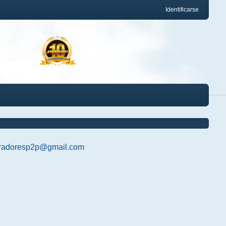
Identificarse
radoresp2p@gmail.com