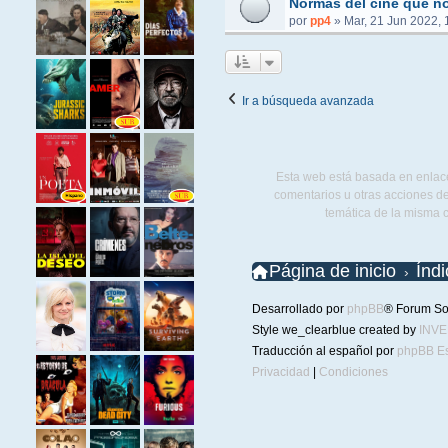
Normas del cine que no
por
pp4
»
Mar, 21 Jun 2022, 
Ir a búsqueda avanzada
Esta web está basada en enlace
comentarios u otras acciones de
temática de la misma 
Página de inicio
Índ
Desarrollado por
phpBB
® Forum So
Style we_clearblue created by
INV
Traducción al español por
phpBB E
Privacidad
|
Condiciones