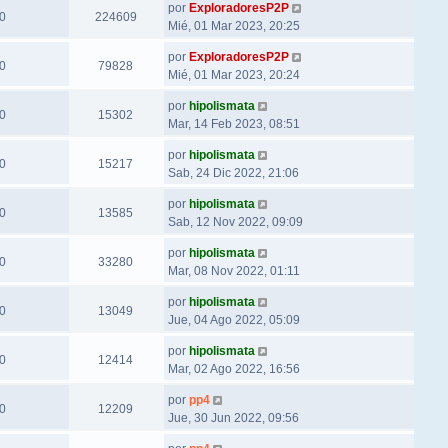
por
ExploradoresP2P
0
224609
Mié, 01 Mar 2023, 20:25
por
ExploradoresP2P
0
79828
Mié, 01 Mar 2023, 20:24
por
hipolismata
0
15302
Mar, 14 Feb 2023, 08:51
por
hipolismata
0
15217
Sab, 24 Dic 2022, 21:06
por
hipolismata
0
13585
Sab, 12 Nov 2022, 09:09
por
hipolismata
0
33280
Mar, 08 Nov 2022, 01:11
por
hipolismata
0
13049
Jue, 04 Ago 2022, 05:09
por
hipolismata
0
12414
Mar, 02 Ago 2022, 16:56
por
pp4
0
12209
Jue, 30 Jun 2022, 09:56