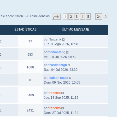
Página
1
de
24
1
2
3
4
5
24
Se encontraron 598 coincidencias
…
Sigu
ESTADÍSTICAS
ÚLTIMO MENSAJE
por
Tarzerix
0
77
Lun, 03 Ago 2026, 16:31
por
tomastang
0
983
Vie, 10 Jul 2026, 06:52
por
nasticdetgn
0
1086
Sab, 04 Jul 2026, 23:30
por
daicon equis
0
0
Dom, 09 Nov 2025, 15:05
por
rebolito
0
8489
Jue, 18 Sep 2025, 11:12
por
rebolito
0
9431
Dom, 27 Jul 2025, 11:34