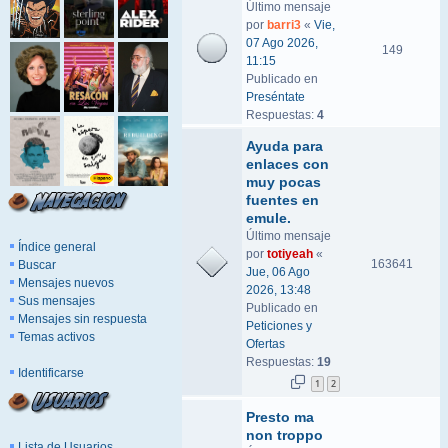
Último mensaje
por
barri3
«
Vie,
07 Ago 2026,
149
11:15
Publicado en
Preséntate
Respuestas:
4
Ayuda para
enlaces con
muy pocas
fuentes en
emule.
Último mensaje
Índice general
por
totiyeah
«
163641
Buscar
Jue, 06 Ago
Mensajes nuevos
2026, 13:48
Sus mensajes
Publicado en
Mensajes sin respuesta
Peticiones y
Temas activos
Ofertas
Respuestas:
19
Identificarse
1
2
Presto ma
non troppo
Lista de Usuarios