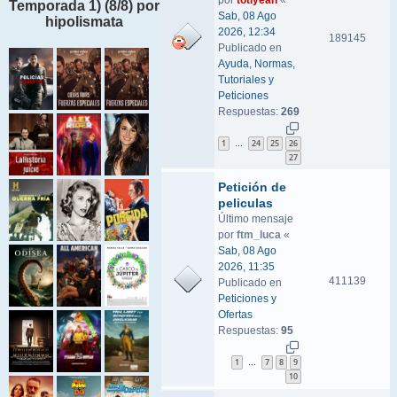
por
totiyeah
«
Temporada 1) (8/8) por
Sab, 08 Ago
hipolismata
2026, 12:34
189145
Publicado en
Ayuda, Normas,
Tutoriales y
Peticiones
Respuestas:
269
1
24
25
26
…
27
Petición de
peliculas
Último mensaje
por
ftm_luca
«
Sab, 08 Ago
2026, 11:35
411139
Publicado en
Peticiones y
Ofertas
Respuestas:
95
1
7
8
9
…
10