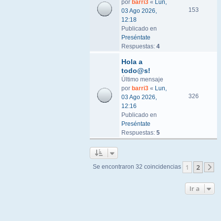
por
barri3
«
Lun,
153
03 Ago 2026,
12:18
Publicado en
Preséntate
Respuestas:
4
Hola a
todo@s!
Último mensaje
por
barri3
«
Lun,
326
03 Ago 2026,
12:16
Publicado en
Preséntate
Respuestas:
5
1
2
Se encontraron 32 coincidencias
S
Ir a