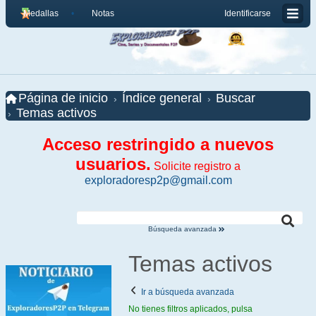
Medallas
Notas
Identificarse
Página de inicio
Índice general
Buscar
Temas activos
Acceso restringido a nuevos
usuarios.
Solicite registro a
exploradoresp2p@gmail.com
Búsqueda avanzada
Temas activos
Ir a búsqueda avanzada
No tienes filtros aplicados, pulsa