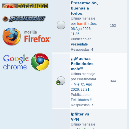
Presentación,
buenas a
todos.
Último mensaje
por
barri3
«
Jue,
153
06 Ago 2026,
11:35
Publicado en
Preséntate
Respuestas:
4
¡¡¡Muchas
Felicidades
mchf!!
Último mensaje
por
cinefilototal
344
«
Mié, 05 Ago
2026, 22:31
Publicado en
Felicidades !!
Respuestas:
7
Ipfilter vs
VPN
Último mensaje