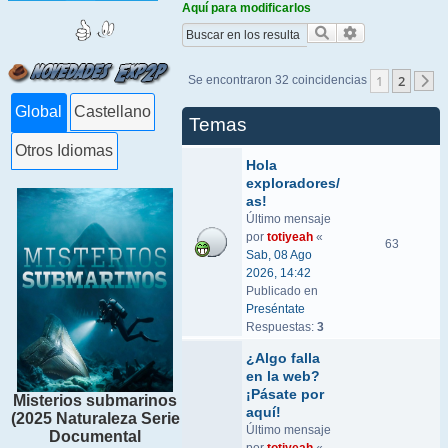
Aquí para modificarlos
Buscar
Búsqueda ava
1
2
Se encontraron 32 coincidencias
S
Global
Castellano
Temas
Otros Idiomas
Hola
exploradores/
as!
Último mensaje
por
totiyeah
«
63
Sab, 08 Ago
2026, 14:42
Publicado en
Preséntate
Respuestas:
3
¿Algo falla
en la web?
¡Pásate por
Misterios submarinos
aquí!
(2025 Naturaleza Serie
Último mensaje
Documental