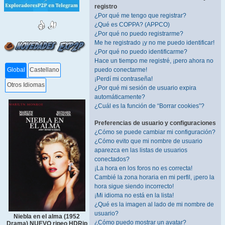
registro
¿Por qué me tengo que registrar?
¿Qué es COPPA? (APPCO)
¿Por qué no puedo registrarme?
Me he registrado ¡y no me puedo identificar!
¿Por qué no puedo identificarme?
Hace un tiempo me registré, ¡pero ahora no
puedo conectarme!
Global
Castellano
¡Perdí mi contraseña!
Otros Idiomas
¿Por qué mi sesión de usuario expira
automáticamente?
¿Cuál es la función de “Borrar cookies”?
Preferencias de usuario y configuraciones
¿Cómo se puede cambiar mi configuración?
¿Cómo evito que mi nombre de usuario
aparezca en las listas de usuarios
conectados?
¡La hora en los foros no es correcta!
Cambié la zona horaria en mi perfil, ¡pero la
hora sigue siendo incorrecto!
¡Mi idioma no está en la lista!
¿Qué es la imagen al lado de mi nombre de
usuario?
Niebla en el alma (1952
¿Cómo puedo mostrar un avatar?
Drama) NUEVO ripeo HDRip