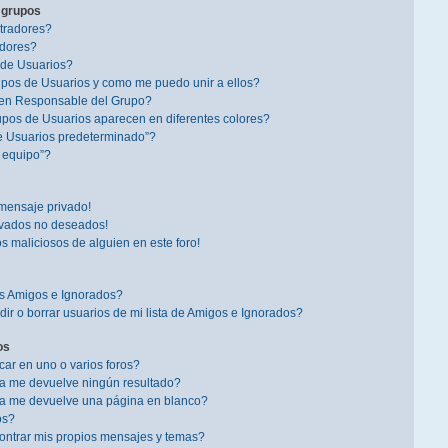
 grupos
tradores?
dores?
 de Usuarios?
pos de Usuarios y como me puedo unir a ellos?
en Responsable del Grupo?
pos de Usuarios aparecen en diferentes colores?
e Usuarios predeterminado”?
l equipo”?
mensaje privado!
ivados no deseados!
s maliciosos de alguien en este foro!
is Amigos e Ignorados?
r o borrar usuarios de mi lista de Amigos e Ignorados?
os
r en uno o varios foros?
a me devuelve ningún resultado?
a me devuelve una página en blanco?
os?
ntrar mis propios mensajes y temas?