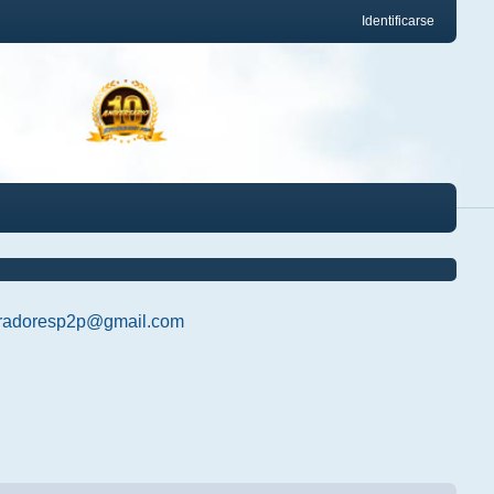
Identificarse
radoresp2p@gmail.com