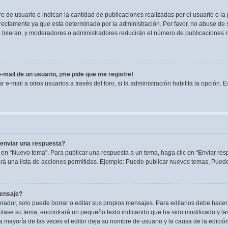
de usuario e indican la cantidad de publicaciones realizadas por el usuario o la 
ectamente ya que está determinado por la administración. Por favor, no abuse de s
lo toleran, y moderadores o administradores reducirán el número de publicaciones 
-mail de un usuario, ¡me pide que me registre!
e-mail a otros usuarios a través del foro, si la administración habilita la opción. 
enviar una respuesta?
 en “Nuevo tema”. Para publicar una respuesta a un tema, haga clic en “Enviar res
rá una lista de acciones permitidas. Ejemplo: Puede publicar nuevos temas, Puede 
mensaje?
dor, solo puede borrar o editar sus propios mensajes. Para editarlos debe hacer
editase su tema, encontrará un pequeño texto indicando que ha sido modificado y la
la mayoría de las veces el editor deja su nombre de usuario y la causa de la edic