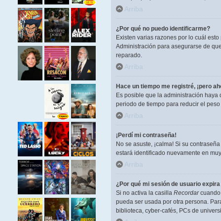
Arriba
¿Por qué no puedo identificarme?
Existen varias razones por lo cuál est
Administración para asegurarse de que 
reparado.
Arriba
Hace un tiempo me registré, ¡pero a
Es posible que la administración haya
periodo de tiempo para reducir el peso 
Arriba
¡Perdí mi contraseña!
No se asuste, ¡calma! Si su contraseña
estará identificado nuevamente en muy
Arriba
¿Por qué mi sesión de usuario expir
Si no activa la casilla
Recordar
cuando i
pueda ser usada por otra persona. Para
biblioteca, cyber-cafés, PCs de universi