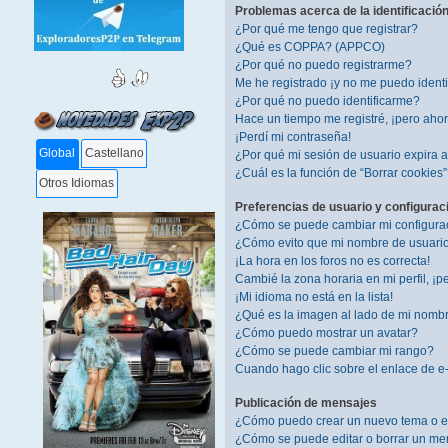
Problemas acerca de la identificación 
¿Por qué me tengo que registrar?
¿Qué es COPPA? (APPCO)
¿Por qué no puedo registrarme?
Me he registrado ¡y no me puedo identif
¿Por qué no puedo identificarme?
Hace un tiempo me registré, ¡pero aho
¡Perdí mi contraseña!
Global
Castellano
¿Por qué mi sesión de usuario expira
¿Cuál es la función de “Borrar cookies
Otros Idiomas
Preferencias de usuario y configurac
¿Cómo se puede cambiar mi configura
¿Cómo evito que mi nombre de usuario 
¡La hora en los foros no es correcta!
Cambié la zona horaria en mi perfil, ¡pe
¡Mi idioma no está en la lista!
¿Qué es la imagen al lado de mi nomb
¿Cómo puedo mostrar un avatar?
¿Cómo se puede cambiar mi rango?
Cuando hago clic sobre el enlace de e-
Publicación de mensajes
¿Cómo puedo crear un nuevo tema o e
¿Cómo se puede editar o borrar un me