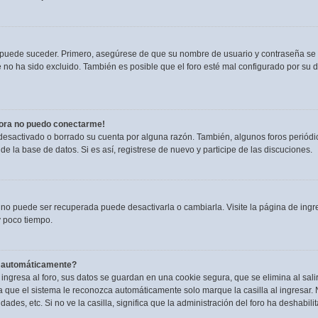
o puede suceder. Primero, asegúrese de que su nombre de usuario y contraseña se
no ha sido excluido. También es posible que el foro esté mal configurado por su du
hora no puedo conectarme!
 desactivado o borrado su cuenta por alguna razón. También, algunos foros perió
de la base de datos. Si es así, registrese de nuevo y participe de las discuciones.
 no puede ser recuperada puede desactivarla o cambiarla. Visite la página de ingre
 poco tiempo.
a automáticamente?
ngresa al foro, sus datos se guardan en una cookie segura, que se elimina al salir
 que el sistema le reconozca automáticamente solo marque la casilla al ingresar.
dades, etc. Si no ve la casilla, significa que la administración del foro ha deshabili