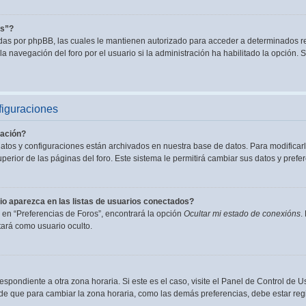
es”?
adas por phpBB, las cuales le mantienen autorizado para acceder a determinados re
a navegación del foro por el usuario si la administración ha habilitado la opción. S
figuraciones
ación?
datos y configuraciones están archivados en nuestra base de datos. Para modificarl
perior de las páginas del foro. Este sistema le permitirá cambiar sus datos y prefer
o aparezca en las listas de usuarios conectados?
en “Preferencias de Foros”, encontrará la opción
Ocultar mi estado de conexións
.
ará como usuario oculto.
espondiente a otra zona horaria. Si este es el caso, visite el Panel de Control de U
de que para cambiar la zona horaria, como las demás preferencias, debe estar regi