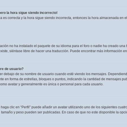
pero la hora sigue siendo incorrecto!
ia es correcta y la hora sigue siendo incorrecta, entonces la hora almacenada en 
ación no ha instalado el paquete de su idioma para el foro o nadie ha creado una t
existe, siéntase libre de hacer una traducción. Puede encontrar más información en
re de usuario?
debajo de su nombre de usuario cuando esté viendo los mensajes. Dependiendo de l
nte en forma de estrellas, bloques o puntos, indicando la cantidad de mensajes pu
omo avatar y generalmente es única o personal para cada usuario.
haga clic en “Perfil” puede añadir un avatar utilizando uno de los siguientes cuat
e tamaño y peso pueden ser publicadas. En caso de que no este disponible la opci