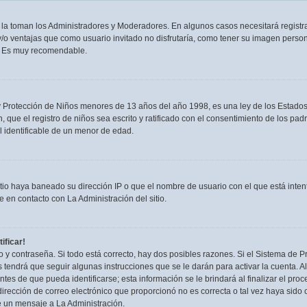
n la toman los Administradores y Moderadores. En algunos casos necesitará registra
/o ventajas que como usuario invitado no disfrutaría, como tener su imagen person
. Es muy recomendable.
rotección de Niños menores de 13 años del año 1998, es una ley de los Estados Uni
, que el registro de niños sea escrito y ratificado con el consentimiento de los p
l identificable de un menor de edad.
itio haya baneado su dirección IP o que el nombre de usuario con el que está inten
 en contacto con La Administración del sitio.
ificar!
 y contraseña. Si todo está correcto, hay dos posibles razones. Si el Sistema de Pr
tendrá que seguir algunas instrucciones que se le darán para activar la cuenta. 
es de que pueda identificarse; esta información se le brindará al finalizar el proces
irección de correo electrónico que proporcionó no es correcta o tal vez haya sido c
e un mensaje a La Administración.