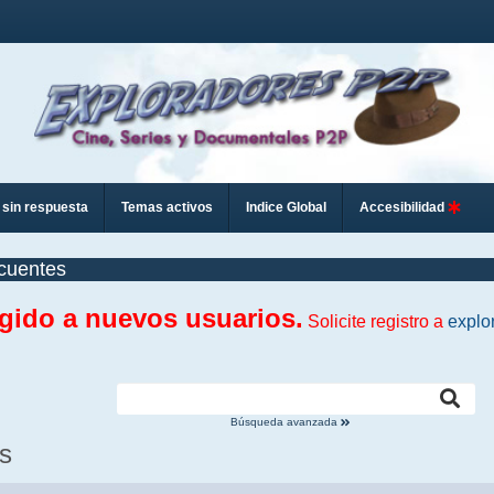
sin respuesta
Temas activos
Indice Global
Accesibilidad
cuentes
ngido a nuevos usuarios.
Solicite registro a
explo
Búsqueda avanzada
s