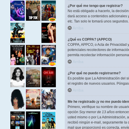
¿Por qué me tengo que registrar?
No está obligado a hacerlo, la decisió
dará acceso a contenidos adicionales y
etc. Tan solo le tomará unos segundos
Arriba
¿Qué es COPPA? (APPCO)
COPPA, APPCO, o Acta de Privacidad y P
potenciales recolectores de información
permita recolectar información persona
Arriba
¿Por qué no puedo registrarme?
Es posible que La Administración del s
el registro de nuevos usuarios. Póngase
Arriba
Me he registrado ¡y no me puedo ident
Primero, verifique su nombre de usuario
opción
Soy menor de 13 años
entonces 
usted mismo o por La Administración, ant
recibió ningún e-mail, seguramente la d
mail que proporcionó es correcta, enví