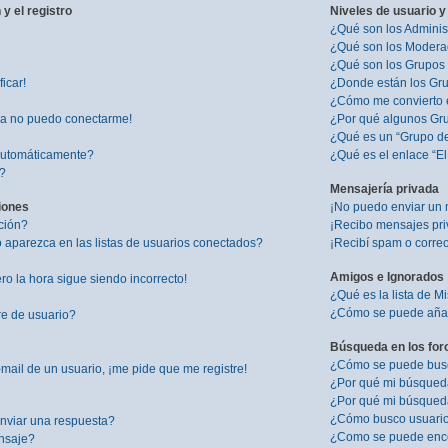
y el registro
Niveles de usuario y
¿Qué son los Adminis
¿Qué son los Modera
¿Qué son los Grupos
icar!
¿Donde están los Gru
¿Cómo me convierto 
ra no puedo conectarme!
¿Por qué algunos Gru
¿Qué es un “Grupo d
 automáticamente?
¿Qué es el enlace “E
”?
Mensajería privada
iones
¡No puedo enviar un 
ción?
¡Recibo mensajes pr
aparezca en las listas de usuarios conectados?
¡Recibí spam o correo
Amigos e Ignorados
ro la hora sigue siendo incorrecto!
¿Qué es la lista de M
¿Cómo se puede añadi
re de usuario?
Búsqueda en los for
¿Cómo se puede busca
mail de un usuario, ¡me pide que me registre!
¿Por qué mi búsqued
¿Por qué mi búsqued
¿Cómo busco usuari
nviar una respuesta?
¿Como se puede enco
nsaje?