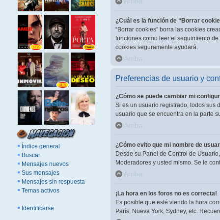
Arriba
¿Cuál es la función de “Borrar cooki
“Borrar cookies” borra las cookies cre
funciones como leer el seguimiento de l
cookies seguramente ayudará.
Arriba
Preferencias de usuario y con
¿Cómo se puede cambiar mi configur
Si es un usuario registrado, todos sus 
usuario que se encuentra en la parte su
Arriba
¿Cómo evito que mi nombre de usuari
Índice general
Desde su Panel de Control de Usuario, 
Buscar
Moderadores y usted mismo. Se le cont
Mensajes nuevos
Sus mensajes
Arriba
Mensajes sin respuesta
Temas activos
¡La hora en los foros no es correcta!
Es posible que esté viendo la hora corr
Identificarse
París, Nueva York, Sydney, etc. Recuer