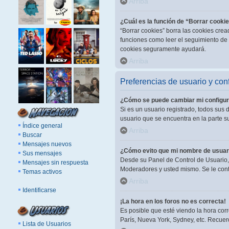
Arriba
¿Cuál es la función de “Borrar cooki
“Borrar cookies” borra las cookies cre
funciones como leer el seguimiento de l
cookies seguramente ayudará.
Arriba
Preferencias de usuario y con
¿Cómo se puede cambiar mi configur
Si es un usuario registrado, todos sus 
usuario que se encuentra en la parte su
Índice general
Arriba
Buscar
Mensajes nuevos
¿Cómo evito que mi nombre de usuari
Sus mensajes
Desde su Panel de Control de Usuario, 
Mensajes sin respuesta
Moderadores y usted mismo. Se le cont
Temas activos
Arriba
Identificarse
¡La hora en los foros no es correcta!
Es posible que esté viendo la hora corr
París, Nueva York, Sydney, etc. Recuer
Lista de Usuarios