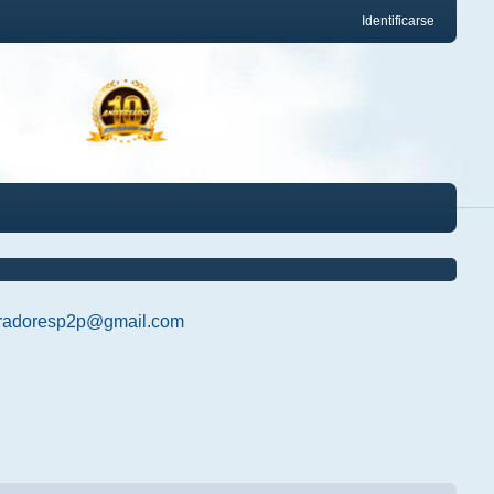
Identificarse
radoresp2p@gmail.com