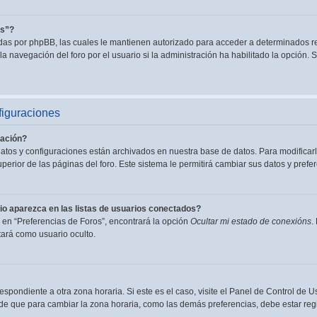
es”?
adas por phpBB, las cuales le mantienen autorizado para acceder a determinados re
a navegación del foro por el usuario si la administración ha habilitado la opción. S
figuraciones
ación?
datos y configuraciones están archivados en nuestra base de datos. Para modificarl
perior de las páginas del foro. Este sistema le permitirá cambiar sus datos y prefer
o aparezca en las listas de usuarios conectados?
en “Preferencias de Foros”, encontrará la opción
Ocultar mi estado de conexións
.
ará como usuario oculto.
espondiente a otra zona horaria. Si este es el caso, visite el Panel de Control de U
de que para cambiar la zona horaria, como las demás preferencias, debe estar regi