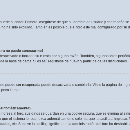
o puede suceder. Primero, asegúrese de que su nombre de usuario y contraseña se
no ha sido excluido. También es posible que el foro esté mal configurado por su du
hora no puedo conectarme!
 desactivado o borrado su cuenta por alguna razón. También, algunos foros perió
de la base de datos. Si es así, registrese de nuevo y participe de las discuciones.
 no puede ser recuperada puede desactivarla o cambiarla. Visite la página de ingre
 poco tiempo.
a automáticamente?
ngresa al foro, sus datos se guardan en una cookie segura, que se elimina al salir
 que el sistema le reconozca automáticamente solo marque la casilla al ingresar.
dades, etc. Si no ve la casilla, significa que la administración del foro ha deshabili