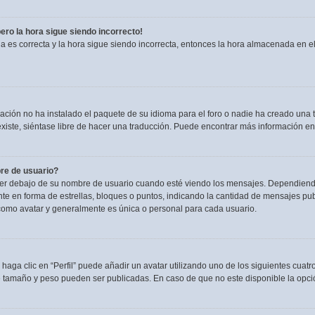
pero la hora sigue siendo incorrecto!
ia es correcta y la hora sigue siendo incorrecta, entonces la hora almacenada en 
ación no ha instalado el paquete de su idioma para el foro o nadie ha creado una t
existe, siéntase libre de hacer una traducción. Puede encontrar más información en
re de usuario?
debajo de su nombre de usuario cuando esté viendo los mensajes. Dependiendo de l
nte en forma de estrellas, bloques o puntos, indicando la cantidad de mensajes pu
omo avatar y generalmente es única o personal para cada usuario.
haga clic en “Perfil” puede añadir un avatar utilizando uno de los siguientes cuat
e tamaño y peso pueden ser publicadas. En caso de que no este disponible la opci