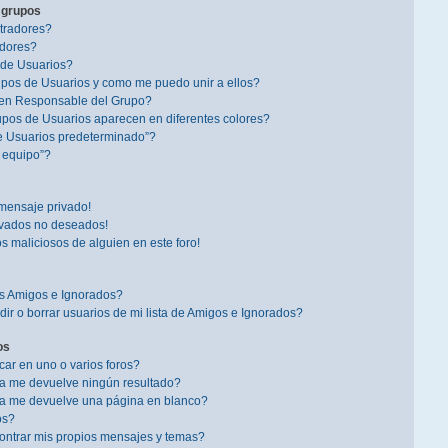
 grupos
tradores?
dores?
 de Usuarios?
pos de Usuarios y como me puedo unir a ellos?
en Responsable del Grupo?
pos de Usuarios aparecen en diferentes colores?
e Usuarios predeterminado”?
l equipo”?
mensaje privado!
ivados no deseados!
s maliciosos de alguien en este foro!
is Amigos e Ignorados?
r o borrar usuarios de mi lista de Amigos e Ignorados?
os
r en uno o varios foros?
a me devuelve ningún resultado?
a me devuelve una página en blanco?
os?
ntrar mis propios mensajes y temas?