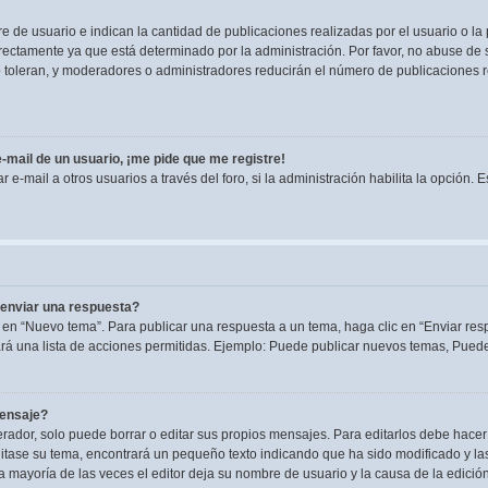
de usuario e indican la cantidad de publicaciones realizadas por el usuario o la 
ectamente ya que está determinado por la administración. Por favor, no abuse de s
lo toleran, y moderadores o administradores reducirán el número de publicaciones 
-mail de un usuario, ¡me pide que me registre!
e-mail a otros usuarios a través del foro, si la administración habilita la opción. 
enviar una respuesta?
 en “Nuevo tema”. Para publicar una respuesta a un tema, haga clic en “Enviar res
rá una lista de acciones permitidas. Ejemplo: Puede publicar nuevos temas, Puede 
mensaje?
dor, solo puede borrar o editar sus propios mensajes. Para editarlos debe hacer
editase su tema, encontrará un pequeño texto indicando que ha sido modificado y la
la mayoría de las veces el editor deja su nombre de usuario y la causa de la edic