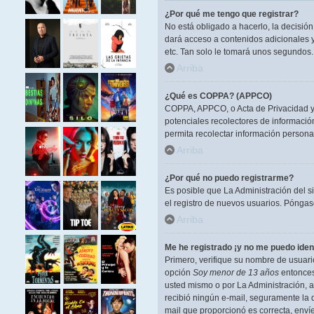
¿Por qué me tengo que registrar?
No está obligado a hacerlo, la decisió
dará acceso a contenidos adicionales y
etc. Tan solo le tomará unos segundos
Arriba
¿Qué es COPPA? (APPCO)
COPPA, APPCO, o Acta de Privacidad y P
potenciales recolectores de información
permita recolectar información persona
Arriba
¿Por qué no puedo registrarme?
Es posible que La Administración del s
el registro de nuevos usuarios. Póngase
Arriba
Me he registrado ¡y no me puedo ident
Primero, verifique su nombre de usuario
opción
Soy menor de 13 años
entonces 
usted mismo o por La Administración, ant
recibió ningún e-mail, seguramente la d
mail que proporcionó es correcta, enví