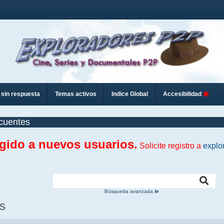
sin respuesta
Temas activos
Indice Global
Accesibilidad
cuentes
ngido a nuevos usuarios.
Solicite registro a
explo
Búsqueda avanzada
s