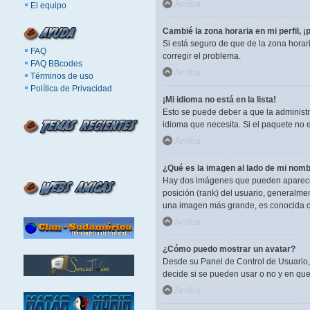
Arriba
El equipo
Cambié la zona horaria en mi perfil, ¡
Si está seguro de que de la zona horar
FAQ
corregir el problema.
FAQ BBcodes
Arriba
Términos de uso
Política de Privacidad
¡Mi idioma no está en la lista!
Esto se puede deber a que la administr
idioma que necesita. Si el paquete no 
Arriba
¿Qué es la imagen al lado de mi nomb
Hay dos imágenes que pueden aparecer 
posición (rank) del usuario, generalme
una imagen más grande, es conocida c
Arriba
¿Cómo puedo mostrar un avatar?
Desde su Panel de Control de Usuario, 
decide si se pueden usar o no y en qu
Arriba