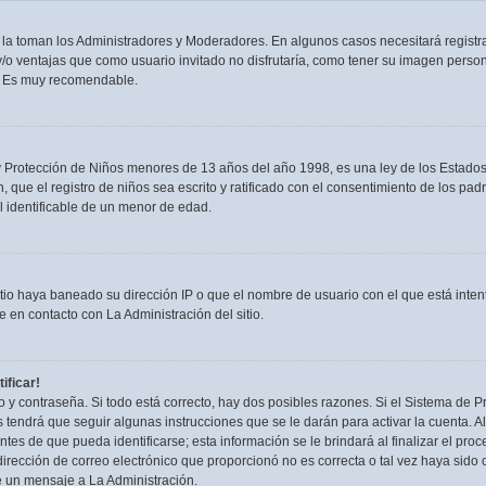
n la toman los Administradores y Moderadores. En algunos casos necesitará registra
/o ventajas que como usuario invitado no disfrutaría, como tener su imagen person
. Es muy recomendable.
rotección de Niños menores de 13 años del año 1998, es una ley de los Estados Uni
, que el registro de niños sea escrito y ratificado con el consentimiento de los p
l identificable de un menor de edad.
itio haya baneado su dirección IP o que el nombre de usuario con el que está inten
 en contacto con La Administración del sitio.
ificar!
 y contraseña. Si todo está correcto, hay dos posibles razones. Si el Sistema de Pr
tendrá que seguir algunas instrucciones que se le darán para activar la cuenta. 
es de que pueda identificarse; esta información se le brindará al finalizar el proces
irección de correo electrónico que proporcionó no es correcta o tal vez haya sido c
e un mensaje a La Administración.