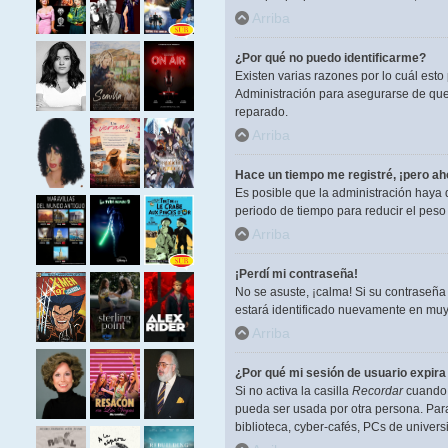
Arriba
¿Por qué no puedo identificarme?
Existen varias razones por lo cuál est
Administración para asegurarse de que 
reparado.
Arriba
Hace un tiempo me registré, ¡pero a
Es posible que la administración haya
periodo de tiempo para reducir el peso 
Arriba
¡Perdí mi contraseña!
No se asuste, ¡calma! Si su contraseña
estará identificado nuevamente en muy
Arriba
¿Por qué mi sesión de usuario expir
Si no activa la casilla
Recordar
cuando i
pueda ser usada por otra persona. Para
biblioteca, cyber-cafés, PCs de universi