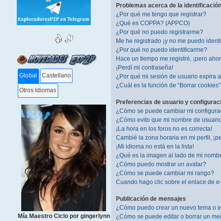
Problemas acerca de la identificación 
¿Por qué me tengo que registrar?
¿Qué es COPPA? (APPCO)
¿Por qué no puedo registrarme?
Me he registrado ¡y no me puedo identif
¿Por qué no puedo identificarme?
Hace un tiempo me registré, ¡pero aho
¡Perdí mi contraseña!
Global
Castellano
¿Por qué mi sesión de usuario expira
¿Cuál es la función de “Borrar cookies
Otros Idiomas
Preferencias de usuario y configurac
¿Cómo se puede cambiar mi configura
¿Cómo evito que mi nombre de usuario 
¡La hora en los foros no es correcta!
Cambié la zona horaria en mi perfil, ¡pe
¡Mi idioma no está en la lista!
¿Qué es la imagen al lado de mi nomb
¿Cómo puedo mostrar un avatar?
¿Cómo se puede cambiar mi rango?
Cuando hago clic sobre el enlace de e-
Publicación de mensajes
¿Cómo puedo crear un nuevo tema o e
Mía Maestro Ciclo por gingerlynn
¿Cómo se puede editar o borrar un me