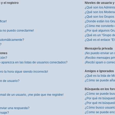
y el registro
Niveles de usuario y
¿Qué son los Adminis
¿Qué son los Modera
¿Qué son los Grupos
icar!
¿Donde están los Gru
¿Cómo me convierto 
ra no puedo conectarme!
¿Por qué algunos Gru
¿Qué es un “Grupo d
 automáticamente?
¿Qué es el enlace “E
”?
Mensajería privada
iones
¡No puedo enviar un 
ción?
¡Recibo mensajes pr
aparezca en las listas de usuarios conectados?
¡Recibí spam o correo
Amigos e Ignorados
ro la hora sigue siendo incorrecto!
¿Qué es la lista de M
¿Cómo se puede añadi
re de usuario?
Búsqueda en los for
¿Cómo se puede busca
mail de un usuario, ¡me pide que me registre!
¿Por qué mi búsqued
¿Por qué mi búsqued
¿Cómo busco usuari
nviar una respuesta?
¿Como se puede enco
nsaje?